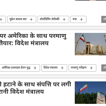
यूक्रेन सशस्त्र बल
वोलोडिमिर ज़ेलेंस्की
रूस
औ
पेंटागन
पर अमेरिका के साथ परमाणु
 तैयार: विदेश मंत्रालय
अमेरिका-इजराइल-ईरान युद्ध
विदेश मंत्रालय
परमाणु परीक्षण
औ
परमाणु बम
अमेरिका
शांति संधि
होर्मुज स्ट्रेट
 हटाने के साथ संपत्ति पर लगी
ानी विदेश मंत्रालय