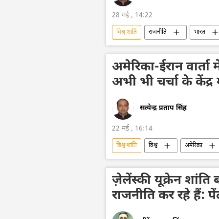
28 मई , 14:22
विश्व शांति
राजनीति
भारत
बीजिंग
सीमा विवाद
शांत
अमेरिका-ईरान वार्ता में
अभी भी चर्चा के केंद्र 
सत्येन्द्र प्रताप सिंह
22 मई , 16:14
विश्व शांति
विश्व
अमेरिका
यूरेनियम संवर्धन
डेपलेटेड यूरेनियम
नाटो
विदेश मंत्रालय
शांत
ज़ेलेंस्की यूक्रेन श
राजनीति कर रहे हैं: प