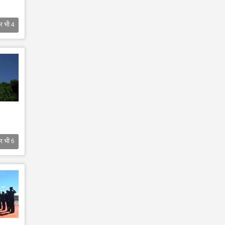
र भी
4
र भी
6