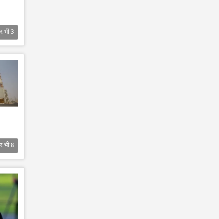
र भी
3
र भी
8