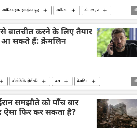
अमेरिका-इजराइल-ईरान युद्ध
अमेरिका
डोनाल्ड ट्रंप
औ
ांति संधि
ा से बातचीत करने के लिए तैयार
 आ सकते हैं: क्रेमलिन
वोलोडिमिर ज़ेलेंस्की
रूस
क्रेमलिन
औ
्लादिमीर पुतिन
शांति संधि
ईरान समझौते को पाँच बार
ह ऐसा फिर कर सकता है?