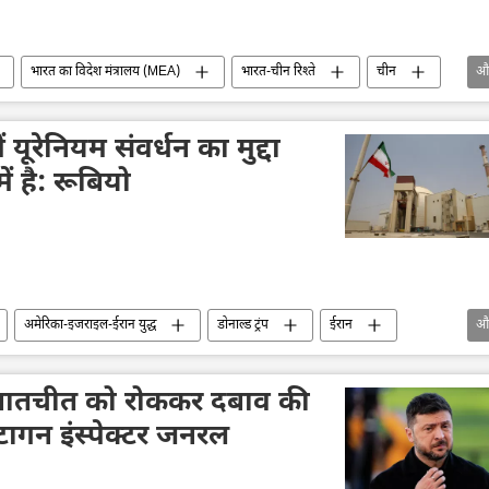
भारत का विदेश मंत्रालय (MEA)
भारत-चीन रिश्ते
चीन
औ
ि संधि
 यूरेनियम संवर्धन का मुद्दा
में है: रूबियो
अमेरिका-इजराइल-ईरान युद्ध
डोनाल्ड ट्रंप
ईरान
औ
परमाणु परीक्षण
परमाणु हथियार
परमाणु बम
ि संधि
ांति बातचीत को रोककर दबाव की
ेंटागन इंस्पेक्टर जनरल