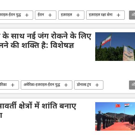
राइल-ईरान युद्ध
ईरान
इज़राइल
इज़राइल रक्षा सेना
औ
ड ट्रंप
Sputnik मान्यता
 के साथ नई जंग रोकने के लिए
े की शक्ति है: विशेषज्ञ
ेरिका
अमेरिका-इजराइल-ईरान युद्ध
डोनाल्ड ट्रंप
औ
ईरान
मिसाइल विध्वंसक
लेबनान
शांति संधि
ती क्षेत्रों में शांति बनाए
ा