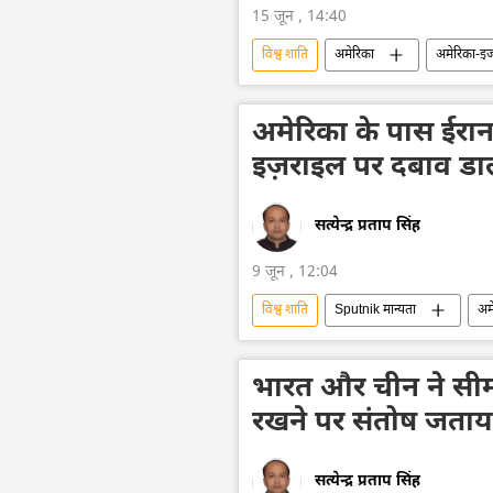
15 जून , 14:40
विश्व शांति
अमेरिका
अमेरिका-इज
लेबनान
शांति संधि
डोनाल्
अमेरिका के पास ईरान
इज़राइल पर दबाव डालन
सत्येन्द्र प्रताप सिंह
9 जून , 12:04
विश्व शांति
Sputnik मान्यता
अम
इज़राइल
इज़राइल रक्षा सेना
भारत और चीन ने सीमावर्
रखने पर संतोष जताय
सत्येन्द्र प्रताप सिंह