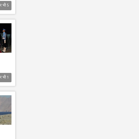
र भी
5
र भी
1