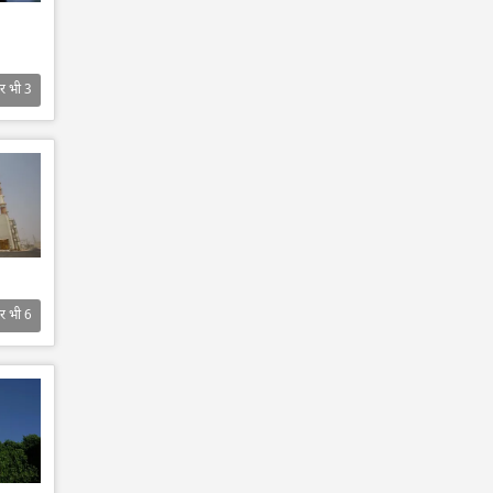
र भी
3
र भी
6