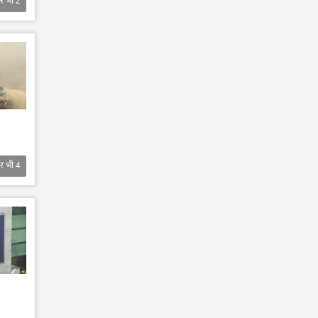
र भी
2
र भी
4