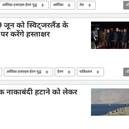
अमेरिका-इजराइल-ईरान युद्ध
अमेरिका
तेल
औ
पाकिस्तान
लेबनान
शांति संधि
जून को स्विट्जरलैंड के
पर करेंगे हस्ताक्षर
अमेरिका-इजराइल-ईरान युद्ध
ईरान
पाकिस्तान
औ
िक नाकाबंदी हटाने को लेकर