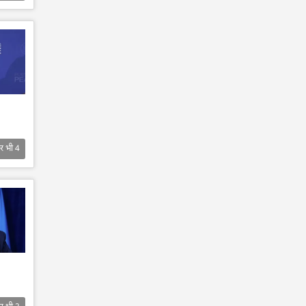
र भी
4