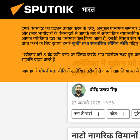
भारत
हमारे वेबसाईट का प्रदर्शन उत्कृष्ट करने के लिए, अनुकूल प्रासंगिक समाचार
और हमारे भागीदारों के वेबसाइटों से आपके बारे में अवैयक्तिक व्यावसायि
खबरें - 23.01.2
आपके व्यक्तिगत डेटा का इस्तेमाल कैसे किया जाता है, इसकी विस्तृत रूप में
प्राप्त करने के लिए कृपया हमारे
कूकी तथा स्वचालित लॉगिंग नीति
पढ़िए।
“स्वीकार करें & बंद करें” बटन पर क्लिक करके आप उपरोक्त लक्ष्य पुरा करन
सहमति प्रदान करते हैं।
अमेरिका ने यूक्रेन क
आप हमारे
गोपनीयता नीति
में उल्लेखित तरीकों से अपनी सहमति वापस ले स
क्रेमलिन
धीरेंद्र प्रताप सिंह
23 जनवरी 2025, 19:33
रूस की खबरें
यूक्रेन
यूक्
यूक्रेन की सुरक्षा सेवा (SBU)
रूस क
क्रेमलिन के प्रवक्ता दिमित्री पेसकोव
ह
नाटो नागरिक विमानों क