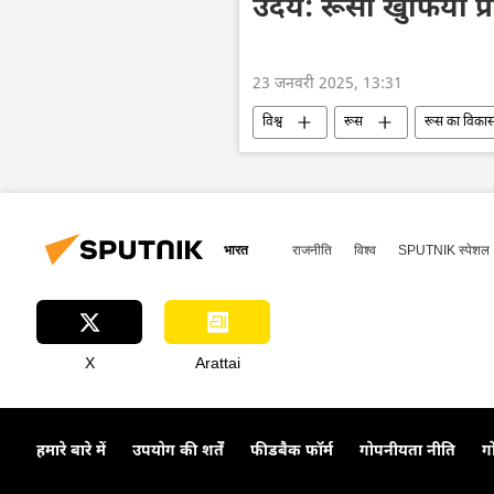
उदय: रूसी खुफिया प्
23 जनवरी 2025, 13:31
विश्व
रूस
रूस का विका
बहुध्रुवीय दुनिया
शांति संधि
भारत
राजनीति
विश्व
SPUTNIK स्पेशल
X
Arattai
हमारे बारे में
उपयोग की शर्तें
फीडबैक फॉर्म
गोपनीयता नीति
ग