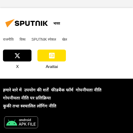
रक्षा मंत्रालय (MoD)
रक्षा उत्पादों का निर्यात
भारतीय वायुसेना
राष्ट्रीय सुरक्षा
सुरक्षा बल
लड़ाकू वाहन
लड़ाकू लेजर प्रणालियाँ
भारत
मिसाइल विध्वंसक
बैलिस्टिक मिसाइल
राजनीति
विश्व
SPUTNIK स्पेशल
खेल
X
Arattai
हमारे बारे में
उपयोग की शर्तें
फीडबैक फॉर्म
गोपनीयता नीति
गोपनीयता नीति पर प्रतिक्रिया
कूकी तथा स्वचालित लॉगिंग नीति