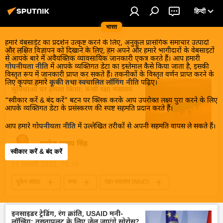
हिन्दी
भारत
हमारे वेबसाईट का प्रदर्शन उत्कृष्ट करने के लिए, अनुकूल प्रासंगिक समाचार उत्पादों
खबरें - 11.02.2025
और लक्षित विज्ञापन को दिखाने के लिए, हम अपने और हमारे भागीदारों के वेबसाइटों
से आपके बारे में अवैयक्तिक व्यावसायिक जानकारी एकत्र करते हैं। आप हमारी
गोपनीयता नीति
में आपके व्यक्तिगत डेटा का इस्तेमाल कैसे किया जाता है, इसकी
विस्तृत रूप में जानकारी प्राप्त कर सकते हैं। तकनीकों के विस्तृत वर्णन प्राप्त करने के
रूस ने यूक्रेनी सेना से जुड़ी गैस और ऊर्जा
लिए कृपया हमारे
कूकी तथा स्वचालित लॉगिंग नीति
पढ़िए।
सुविधाओं पर हमला किया: रूसी रक्षा मंत्रालय
“स्वीकार करें & बंद करें” बटन पर क्लिक करके आप उपरोक्त लक्ष्य पुरा करने के लिए
आपके व्यक्तिगत डेटा के प्रसंस्करण की स्पष्ट सहमति प्रदान करते हैं।
आप हमारे
गोपनीयता नीति
में उल्लेखित तरीकों से अपनी सहमति वापस ले सकते हैं।
सत्येन्द्र प्रताप सिंह
स्वीकार करें & बंद करें
11 फ़रवरी 2025, 15:39
यूक्रेन संकट
रूस
रक्षा मंत्रालय (MoD)
रूसी सेना
मानव रहित वाहन
यूक्रेन
यूक्रेन सशस्त्र बल
मिसाइल विध्वंसक
इनसाइडर ट्रेडिंग, रंग क्रांति, USAID मनी-
लॉन्ड्रिंग: तख्तापलट के लिए जेल जाएंगे सोरोस?