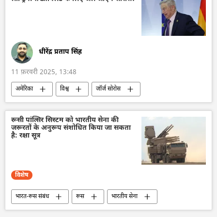
हिमार्स मिसाइल
ड्रोन
ड्रोन हमला
धीरेंद्र प्रताप सिंह
11 फ़रवरी 2025, 13:48
अमेरिका
विश्व
जॉर्ज सोरोस
वाशिंगटन
वाशिंगटन डीसी
2024 चुनाव
चुनाव
चुनाव में धांधली
डॉनल्ड ट्रम्प
रूसी पांत्सिर सिस्टम को भारतीय सेना की
जरूरतों के अनुरूप संशोधित किया जा सकता
जो बाइडन
यूक्रेन
अर्थव्यवस्था
है: रक्षा सूत्र
विशेष
भारत-रूस संबंध
रूस
भारतीय सेना
रूसी सेना
रक्षा-पंक्ति
वायु रक्षा