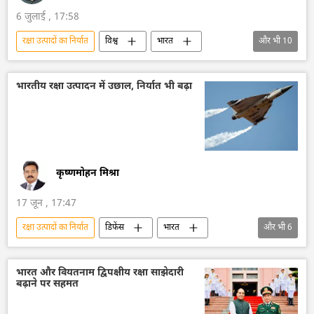
6 जुलाई , 17:58
रक्षा उत्पादों का निर्यात
विश्व
भारत
और भी
10
भारत का विकास
भारत सरकार
भारत का विदेश मंत्रालय (MEA)
दिल्ली
भारतीय रक्षा उत्पादन में उछाल, निर्यात भी बढ़ा
द्विपक्षीय रिश्ते
द्विपक्षीय व्यापार
खाद्य सुरक्षा
ब्रह्मोस
मिसाइल विध्वंसक
बैलिस्टिक मिसाइल प्रणाली
कृष्णमोहन मिश्रा
17 जून , 17:47
रक्षा उत्पादों का निर्यात
डिफेंस
भारत
और भी
6
आत्मनिर्भर भारत
भारत सरकार
भारत का विकास
रक्षा मंत्रालय (MoD)
भारत और वियतनाम द्विपक्षीय रक्षा साझेदारी
बढ़ाने पर सहमत
सैन्य तकनीक
तकनीकी विकास