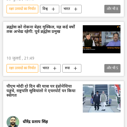
रक्षा उत्पादों का निर्यात
विश्व
भारत
और भी
8
आत्मनिर्भर भारत
भारत का विकास
भारत सरकार
दिल्ली
वायु रक्षा
ब्रह्मोस को रोकना बेहद मुश्किल, यह कई वर्षों
तक अभेद्य रहेगी: पूर्व ब्रह्मोस प्रमुख
भारतीय वायुसेना
रक्षा मंत्रालय (MoD)
Make in India
10 जुलाई , 21:49
रक्षा उत्पादों का निर्यात
भारत
रूस
और भी
5
निर्यात
ब्रह्मोस
Sputnik मान्यता
भारत का विकास
सैन्य तकनीक
पीएम मोदी दो दिन की यात्रा पर इंडोनेशिया
पहुंचे, राष्ट्रपति सुबियांतो ने एयरपोर्ट पर किया
तकनीकी विकास
स्वागत
धीरेंद्र प्रताप सिंह