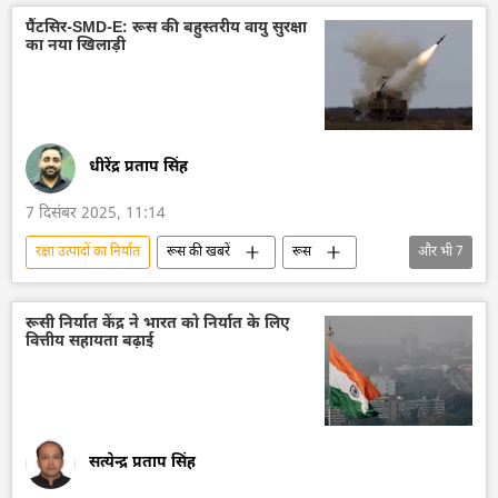
रक्षा मंत्रालय (MoD)
वायु रक्षा
पैंटसिर-SMD-E: रूस की बहुस्तरीय वायु सुरक्षा
का नया खिलाड़ी
तकनीकी विकास
सैन्य तकनीकी सहयोग
धीरेंद्र प्रताप सिंह
7 दिसंबर 2025, 11:14
रक्षा उत्पादों का निर्यात
रूस की खबरें
रूस
और भी
7
रूस का विकास
ड्रोन
वायु रक्षा
रक्षा मंत्रालय (MoD)
रक्षा-पंक्ति
रूसी निर्यात केंद्र ने भारत को निर्यात के लिए
वित्तीय सहायता बढ़ाई
राष्ट्रीय सुरक्षा
मिसाइल विध्वंसक
सत्येन्द्र प्रताप सिंह