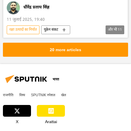
धीरेंद्र प्रताप सिंह
11 जुलाई 2025, 19:40
रक्षा उत्पादों का निर्यात
यूक्रेन संकट
और भी
11
यूक्रेन की सुरक्षा सेवा (SBU)
यूक्रेन
यूक्रेन सशस्त्र बल
यूक्रेन का जवाबी हमला
20 more articles
रूस का विकास
रूस
मास्को
हथियारों की आपूर्ति
नाटो
क्रेमलिन
क्रेमलिन के प्रवक्ता दिमित्री पेसकोव
भारत
राजनीति
विश्व
SPUTNIK स्पेशल
खेल
X
Arattai