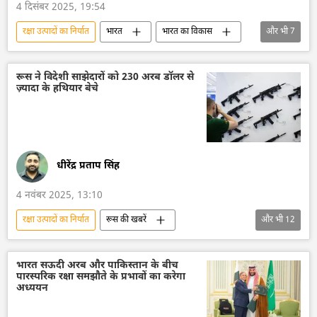
4 दिसंबर 2025, 19:54
रक्षा उत्पादों का निर्यात
भारत
भारत का विकास
और भी
7
निर्यात
वित्तीय प्रणाली
भारत-रूस संबंध
रूस
रूस का विकास
द्विपक्षीय रिश्ते
रूस ने विदेशी साझेदारों को 230 अरब डॉलर से
ज़्यादा के हथियार बेचे
द्विपक्षीय व्यापार
धीरेंद्र प्रताप सिंह
4 नवंबर 2025, 13:10
रक्षा उत्पादों का निर्यात
रूस की खबरें
और भी
12
रूस का विकास
रूस
मास्को
हथियारों की आपूर्ति
क्लस्टर हथियार
भारत सऊदी अरब और पाकिस्तान के बीच
पारस्परिक रक्षा समझौते के प्रभावों का करेगा
रूसी सैन्य तकनीक
सैन्य तकनीक
अध्ययन
तकनीकी विकास
सैन्य तकनीकी सहयोग