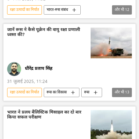
रक्षा उत्पादों का निर्यात
भारत-रूस संबंध
और भी
12
द्विपक्षीय रिश्ते
द्विपक्षीय व्यापार
भारत
भारत सरकार
भारत का विकास
रूस
जानें रूस ने कैसे यूक्रेन की वायु रक्षा प्रणाली
ध्वस्त की?
रूस का विकास
वायु रक्षा
रक्षा-पंक्ति
रक्षा मंत्रालय (MoD)
राजदूतावास
प्रतिबंध
धीरेंद्र प्रताप सिंह
31 जुलाई 2025, 11:24
रक्षा उत्पादों का निर्यात
रूस का विकास
रूस
और भी
13
मास्को
रूसी सेना
यूक्रेन की सुरक्षा सेवा (SBU)
यूक्रेन
भारत ने प्रलय बैलिस्टिक मिसाइल का दो बार
किया सफल परीक्षण
यूक्रेन सशस्त्र बल
यूक्रेन का जवाबी हमला
विशेष सैन्य अभियान
ड्रोन