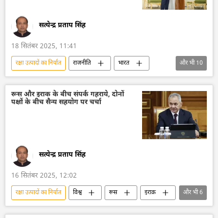
द्विपक्षीय रिश्ते
द्विपक्षीय व्यापार
रोस्टेक
रोसोबोरोनेक्सपोर्ट
सत्येन्द्र प्रताप सिंह
18 सितंबर 2025, 11:41
रक्षा उत्पादों का निर्यात
राजनीति
भारत
और भी
10
भारत सरकार
सऊदी अरब
पाकिस्तान
रक्षा-पंक्ति
शहबाज शरीफ
विदेश मंत्रालय
रूस और इराक के बीच संपर्क गहराये, दोनों
पक्षों के बीच सैन्य सहयोग पर चर्चा
भारत का विदेश मंत्रालय (MEA)
राष्ट्रीय सुरक्षा
सुरक्षा बल
खाड़ी सहयोग परिषद
सत्येन्द्र प्रताप सिंह
16 सितंबर 2025, 12:02
रक्षा उत्पादों का निर्यात
विश्व
रूस
इराक़
और भी
6
राष्ट्रीय सुरक्षा
सैन्य तकनीकी सहयोग