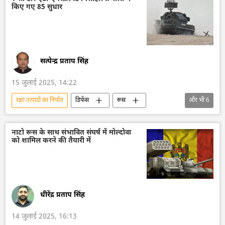
किए गए 85 सुधार
मास्को
कीव
हथियारों की आपूर्ति
निर्यात
क्रेमलिन
क्रेमलिन के प्रवक्ता दिमित्री पेसकोव
यूरोप
सत्येन्द्र प्रताप सिंह
15 जुलाई 2025, 14:22
रक्षा उत्पादों का निर्यात
डिफेंस
रूस
और भी
6
रूस का विकास
मिसाइल विध्वंसक
बैलिस्टिक मिसाइल प्रणाली
वायु रक्षा
नाटो रूस के साथ संभावित संघर्ष में मोल्दोवा
को शामिल करने की तैयारी में
रक्षा-पंक्ति
रक्षा मंत्रालय (MoD)
धीरेंद्र प्रताप सिंह
14 जुलाई 2025, 16:13