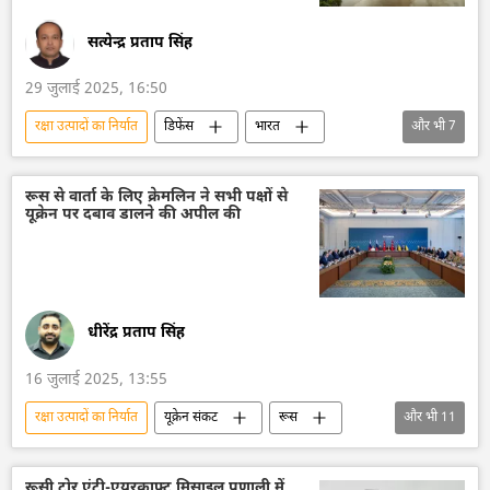
सामूहिक विनाश का हथियार
हथियारों की आपूर्ति
वायु रक्षा
रक्षा-पंक्ति
Sputnik मान्यता
सत्येन्द्र प्रताप सिंह
29 जुलाई 2025, 16:50
रक्षा उत्पादों का निर्यात
डिफेंस
भारत
और भी
7
भारत सरकार
भारत का विकास
रक्षा मंत्रालय (MoD)
रक्षा-पंक्ति
वायु रक्षा
रूस से वार्ता के लिए क्रेमलिन ने सभी पक्षों से
यूक्रेन पर दबाव डालने की अपील की
बैलिस्टिक मिसाइल
बैलिस्टिक मिसाइल प्रणाली
धीरेंद्र प्रताप सिंह
16 जुलाई 2025, 13:55
रक्षा उत्पादों का निर्यात
यूक्रेन संकट
रूस
और भी
11
यूक्रेन
यूक्रेन की सुरक्षा सेवा (SBU)
यूक्रेन सशस्त्र बल
यूक्रेन का जवाबी हमला
रूसी टोर एंटी-एयरक्राफ्ट मिसाइल प्रणाली में