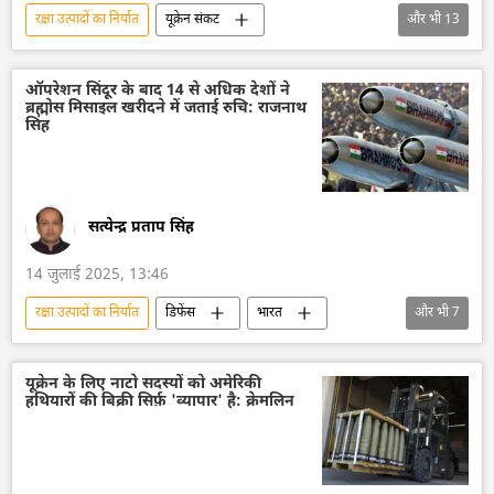
रक्षा उत्पादों का निर्यात
यूक्रेन संकट
और भी
13
रूस का विकास
रूस
मास्को
यूक्रेन की सुरक्षा सेवा (SBU)
यूक्रेन
ऑपरेशन सिंदूर के बाद 14 से अधिक देशों ने
ब्रह्मोस मिसाइल खरीदने में जताई रुचि: राजनाथ
यूक्रेन सशस्त्र बल
यूक्रेन का जवाबी हमला
सिंह
मोलदोवा
विशेष सैन्य अभियान
डोनेट्स्क पीपुल्स रिपब्लिक
रूसी सेना
रक्षा मंत्रालय (MoD)
रूसी विदेशी खुफिया सेवा
सत्येन्द्र प्रताप सिंह
नाटो
14 जुलाई 2025, 13:46
रक्षा उत्पादों का निर्यात
डिफेंस
भारत
और भी
7
भारत सरकार
भारत का विकास
वायु रक्षा
रक्षा-पंक्ति
रक्षा मंत्रालय (MoD)
यूक्रेन के लिए नाटो सदस्यों को अमेरिकी
हथियारों की बिक्री सिर्फ़ 'व्यापार' है: क्रेमलिन
भारत के रक्षा मंत्री
राजनाथ सिंह