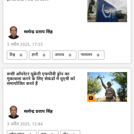
सामूहिक पश्चिम
यूरोप
यूरोपीय संघ
सेंट पीटर्सबर्ग अंतर्राष्ट्रीय आर्थिक मंच (SPIEF)
सेंट पीटर्सबर्ग
व्लादिमीर पुतिन
सत्येन्द्र प्रताप सिंह
3 अप्रैल 2025, 17:33
विश्व
हंगरी
अपराध
न्यायालय
अंतर्राष्ट्रीय आपराधिक न्यायालय (ICC)
रूस
भारत
व्लादिमीर पुतिन
रूसी ऑपरेटर यूक्रेनी एफपीवी ड्रोन का
मुकाबला करने के लिए सेकंडों में यूएवी को
समायोजित करते हैं
सत्येन्द्र प्रताप सिंह
3 अप्रैल 2025, 12:44