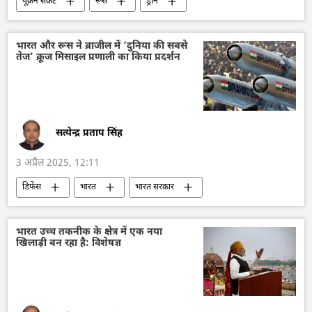
यूक्रेन संकट
रूस
ड्रोन
ड्रोन हमला
मानव रहित वाहन
यूक्रेन
यूक्रेन सशस्त्र बल
यूक्रेन का जवाबी हमला
भारत और रूस ने ब्राजील में 'दुनिया की सबसे
तेज' क्रूज मिसाइल प्रणाली का किया प्रदर्शन
सत्येन्द्र प्रताप सिंह
3 अप्रैल 2025, 12:11
डिफेंस
भारत
भारत सरकार
भारत का विकास
रूस
ब्राज़ील
बैलिस्टिक मिसाइल
बैलिस्टिक मिसाइल प्रणाली
भारत उच्च तकनीक के क्षेत्र में एक नया
खिलाड़ी बन रहा है: विशेषज्ञ
ब्रह्मोस
क्रूज पोत
सामूहिक विनाश के हथियार
हथियारों की आपूर्ति