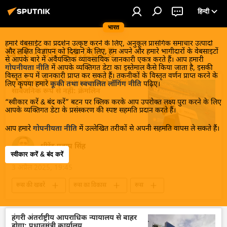
हिन्दी
भारत
हमारे वेबसाईट का प्रदर्शन उत्कृष्ट करने के लिए, अनुकूल प्रासंगिक समाचार उत्पादों
खबरें - 03.04.2025
और लक्षित विज्ञापन को दिखाने के लिए, हम अपने और हमारे भागीदारों के वेबसाइटों
से आपके बारे में अवैयक्तिक व्यावसायिक जानकारी एकत्र करते हैं। आप हमारी
गोपनीयता नीति
में आपके व्यक्तिगत डेटा का इस्तेमाल कैसे किया जाता है, इसकी
विस्तृत रूप में जानकारी प्राप्त कर सकते हैं। तकनीकों के विस्तृत वर्णन प्राप्त करने के
पश्चिमी कंपनियों की SPIEF में रुचि है, लेकिन
लिए कृपया हमारे
कूकी तथा स्वचालित लॉगिंग नीति
पढ़िए।
सार्वजनिक रूप से नहीं: क्रेमलिन
“स्वीकार करें & बंद करें” बटन पर क्लिक करके आप उपरोक्त लक्ष्य पुरा करने के लिए
आपके व्यक्तिगत डेटा के प्रसंस्करण की स्पष्ट सहमति प्रदान करते हैं।
आप हमारे
गोपनीयता नीति
में उल्लेखित तरीकों से अपनी सहमति वापस ले सकते हैं।
धीरेंद्र प्रताप सिंह
स्वीकार करें & बंद करें
3 अप्रैल 2025, 19:45
रूस की खबरें
रूस का विकास
रूस
मास्को
यूक्रेन
क्रेमलिन
क्रेमलिन के प्रवक्ता दिमित्री पेसकोव
अमेरिका
हंगरी अंतर्राष्ट्रीय आपराधिक न्यायालय से बाहर
होगा: प्रधानमंत्री कार्यालय