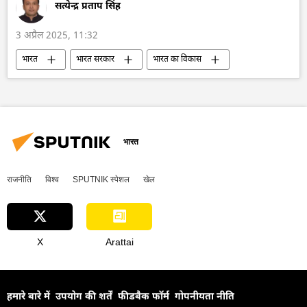
सत्येन्द्र प्रताप सिंह
3 अप्रैल 2025, 11:32
भारत
भारत सरकार
भारत का विकास
कार बाजार
भारतीय बाजार
संयुक्त राष्ट्र
रूस
रूस का विकास
राष्ट्रीय सुरक्षा
विज्ञान एवं प्रौद्योगिकी
सैन्य प्रौद्योगिकी
मास्को
ब्रिक्स
भारत
शंघाई सहयोग संगठन (SCO)
Sputnik मान्यता
राजनीति
विश्व
SPUTNIK स्पेशल
खेल
X
Arattai
हमारे बारे में
उपयोग की शर्तें
फीडबैक फॉर्म
गोपनीयता नीति