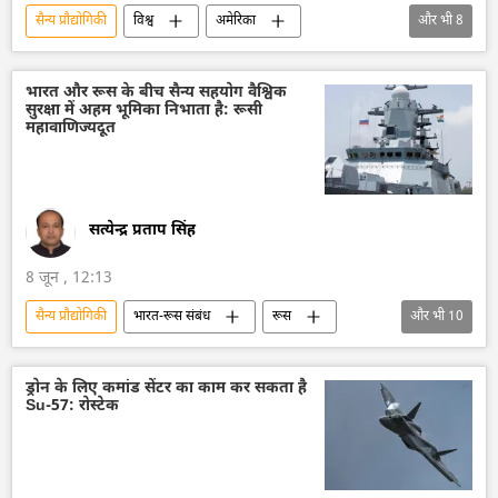
सैन्य प्रौद्योगिकी
विश्व
अमेरिका
और भी
8
अमेरिका-इजराइल-ईरान युद्ध
ईरान
सैन्य तकनीक
सैन्य सहायता
भारत और रूस के बीच सैन्य सहयोग वैश्विक
सुरक्षा में अहम भूमिका निभाता है: रूसी
सैन्य तकनीकी सहयोग
वायु रक्षा
रक्षा-पंक्ति
महावाणिज्यदूत
राष्ट्रीय सुरक्षा
सत्येन्द्र प्रताप सिंह
8 जून , 12:13
सैन्य प्रौद्योगिकी
भारत-रूस संबंध
रूस
और भी
10
भारत
रूसी सैन्य तकनीक
सैन्य तकनीक
सैन्य तकनीकी सहयोग
सैन्य अभ्यास
ड्रोन के लिए कमांड सेंटर का काम कर सकता है
Su-57: रोस्टेक
सैन्य सहायता
राष्ट्रीय सुरक्षा
युद्धपोत
भारतीय नौसेना
रूसी नौसेना