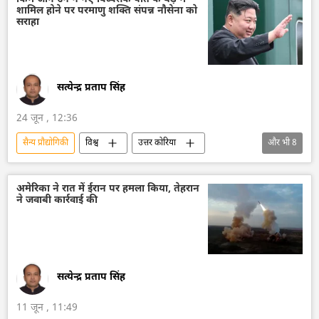
शामिल होने पर परमाणु शक्ति संपन्न नौसेना को
सराहा
सत्येन्द्र प्रताप सिंह
24 जून , 12:36
सैन्य प्रौद्योगिकी
विश्व
उत्तर कोरिया
और भी
8
सैन्य तकनीक
जहाजी बेड़ा
किम जोंग उन
परमाणु हथियार
परमाणु पनडुब्बी
अमेरिका ने रात में ईरान पर हमला किया, तेहरान
ने जवाबी कार्रवाई की
परमाणु बम
मिसाइल विध्वंसक
युद्धपोत
सत्येन्द्र प्रताप सिंह
11 जून , 11:49