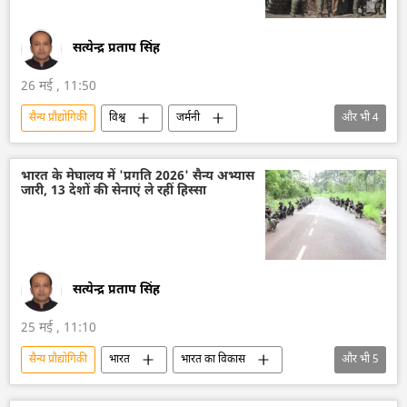
सत्येन्द्र प्रताप सिंह
26 मई , 11:50
सैन्य प्रौद्योगिकी
विश्व
जर्मनी
और भी
4
नाज़ी जर्मनी
सैन्य तकनीक
सैन्य तकनीकी सहयोग
रूस
भारत के मेघालय में 'प्रगति 2026' सैन्य अभ्यास
जारी, 13 देशों की सेनाएं ले रहीं हिस्सा
अटलांटिक महासागर
सत्येन्द्र प्रताप सिंह
25 मई , 11:10
सैन्य प्रौद्योगिकी
भारत
भारत का विकास
और भी
5
भारतीय सेना
सैन्य तकनीक