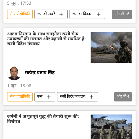
5 जून , 17:53
सैन्य प्रौद्योगिकी
रूस की खबरें
रूस का विकास
और भी
16
रूस
मास्को
Su-57
Su-57E
लड़ाकू वाहन
ड्रोन
अफ़गानिस्तान के साथ समझौता रूसी सैन्य
उपकरणों की मरम्मत और बहाली से संबंधित है:
ड्रोन हमला
व्लादिमीर पुतिन
रोस्टेक
रूसी विदेश मंत्रालय
विशेष सैन्य अभियान
रूसी सैन्य तकनीक
सैन्य तकनीक
सैन्य तकनीकी सहयोग
सैन्य सहायता
यूक्रेन सशस्त्र बल
यूक्रेन
सत्येन्द्र प्रताप सिंह
1 जून , 18:08
सैन्य प्रौद्योगिकी
रूस
रूसी विदेश मंत्रालय
और भी
4
रूसी सैन्य तकनीक
सैन्य तकनीक
सैन्य तकनीकी सहयोग
डिफेंस
जर्मनी ने अभूतपूर्व युद्ध की तैयारी शुरू की:
विशेषज्ञ