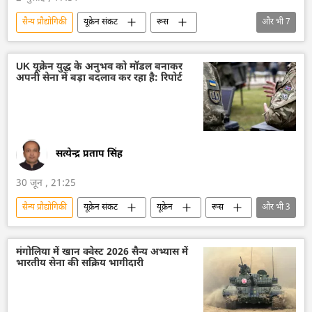
सैन्य प्रौद्योगिकी
यूक्रेन संकट
रूस
और भी
7
रूसी सेना
यूक्रेन सशस्त्र बल
डोनेट्स्क पीपुल्स रिपब्लिक
रूसी सैन्य तकनीक
UK यूक्रेन युद्ध के अनुभव को मॉडल बनाकर
अपनी सेना में बड़ा बदलाव कर रहा है: रिपोर्ट
सैन्य तकनीक
मानव रहित वाहन
काला सागर
सत्येन्द्र प्रताप सिंह
30 जून , 21:25
सैन्य प्रौद्योगिकी
यूक्रेन संकट
यूक्रेन
रूस
और भी
3
विशेष सैन्य अभियान
सैन्य तकनीकी सहयोग
यूनाइटेड किंगडम
मंगोलिया में खान क्वेस्ट 2026 सैन्य अभ्यास में
भारतीय सेना की सक्रिय भागीदारी