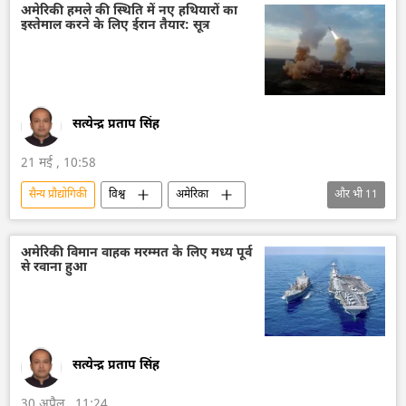
सैन्य तकनीकी सहयोग
सैन्य अभ्यास
डिफेंस
अमेरिकी हमले की स्थिति में नए हथियारों का
इस्तेमाल करने के लिए ईरान तैयार: सूत्र
सत्येन्द्र प्रताप सिंह
21 मई , 10:58
सैन्य प्रौद्योगिकी
विश्व
अमेरिका
और भी
11
अमेरिका-इजराइल-ईरान युद्ध
ईरान
इज़राइल
सामूहिक विनाश के हथियार
अमेरिकी विमान वाहक मरम्मत के लिए मध्य पूर्व
से रवाना हुआ
हथियारों की आपूर्ति
रक्षा-पंक्ति
राष्ट्रीय सुरक्षा
डोनाल्ड ट्रंप
सैन्य तकनीक
सैन्य तकनीकी सहयोग
पेंटागन
सत्येन्द्र प्रताप सिंह
30 अप्रैल , 11:24