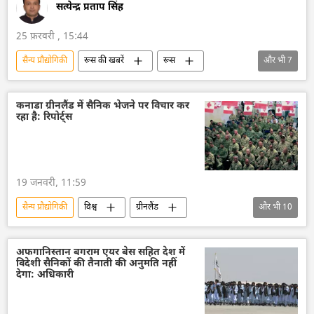
सत्येन्द्र प्रताप सिंह
25 फ़रवरी , 15:44
सैन्य प्रौद्योगिकी
रूस की खबरें
रूस
और भी
7
रूस का विकास
सामूहिक विनाश के हथियार
हथियारों की आपूर्ति
विशेष सैन्य अभियान
कनाडा ग्रीनलैंड में सैनिक भेजने पर विचार कर
रहा है: रिपोर्ट्स
सैन्य तकनीक
रूसी सैन्य तकनीक
सैन्य तकनीकी सहयोग
19 जनवरी, 11:59
सैन्य प्रौद्योगिकी
विश्व
ग्रीनलैंड
और भी
10
अमेरिका
डॉनल्ड ट्रम्प
नाटो
सैन्य तकनीक
सैन्य अभ्यास
सैन्य सहायता
अफगानिस्तान बगराम एयर बेस सहित देश में
विदेशी सैनिकों की तैनाती की अनुमति नहीं
सैन्य तकनीकी सहयोग
सुरक्षा बल
कनाडा
देगा: अधिकारी
कनाडा के प्रधानमंत्री
विवाद