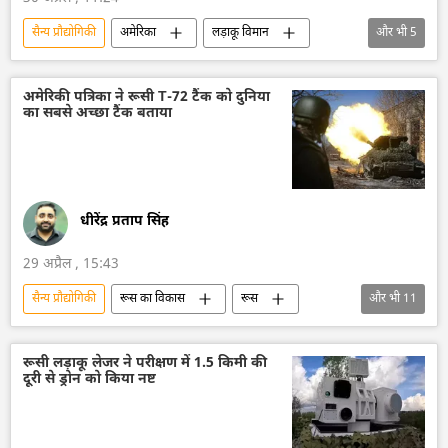
सैन्य प्रौद्योगिकी
अमेरिका
लड़ाकू विमान
और भी
5
सैन्य तकनीक
सैन्य तकनीकी सहयोग
सैन्य सहायता
युद्धपोत
डिफेंस
अमेरिकी पत्रिका ने रूसी T-72 टैंक को दुनिया
का सबसे अच्छा टैंक बताया
धीरेंद्र प्रताप सिंह
29 अप्रैल , 15:43
सैन्य प्रौद्योगिकी
रूस का विकास
रूस
और भी
11
मास्को
रूसी सैन्य तकनीक
सैन्य तकनीक
विशेष सैन्य अभियान
T-72M1 टैंक
रूसी लड़ाकू लेजर ने परीक्षण में 1.5 किमी की
दूरी से ड्रोन को किया नष्ट
अब्राम्स
लेपर्ड टैंक
जर्मनी
अमेरिका
रूसी सेना
डिफेंस