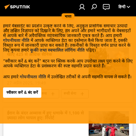
हिन्दी
भारत
हमारे वेबसाईट का प्रदर्शन उत्कृष्ट करने के लिए, अनुकूल प्रासंगिक समाचार उत्पादों
खबरें - 27.04.2025
और लक्षित विज्ञापन को दिखाने के लिए, हम अपने और हमारे भागीदारों के वेबसाइटों
से आपके बारे में अवैयक्तिक व्यावसायिक जानकारी एकत्र करते हैं। आप हमारी
गोपनीयता नीति
में आपके व्यक्तिगत डेटा का इस्तेमाल कैसे किया जाता है, इसकी
विस्तृत रूप में जानकारी प्राप्त कर सकते हैं। तकनीकों के विस्तृत वर्णन प्राप्त करने के
यूक्रेन ने रूस के त्सेंत्र बैटलग्रुप के साथ युद्ध में
लिए कृपया हमारे
कूकी तथा स्वचालित लॉगिंग नीति
पढ़िए।
खोए 425 से अधिक सैनिक
“स्वीकार करें & बंद करें” बटन पर क्लिक करके आप उपरोक्त लक्ष्य पुरा करने के लिए
आपके व्यक्तिगत डेटा के प्रसंस्करण की स्पष्ट सहमति प्रदान करते हैं।
आप हमारे
गोपनीयता नीति
में उल्लेखित तरीकों से अपनी सहमति वापस ले सकते हैं।
27 अप्रैल 2025, 19:49
स्वीकार करें & बंद करें
यूक्रेन संकट
रूस
रूसी सेना
रक्षा मंत्रालय (MoD)
यूक्रेन
यूक्रेन सशस्त्र बल
विशेष सैन्य अभियान
ईरान के बंदर अब्बास में हुए धमाके में 1,100 से
ज़्यादा लोग घायल हुए: रिपोर्ट