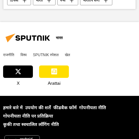
डिफेंस
भारत
रूस
भारतीय सेना
एस-400 मिसाइल प्रणाली
एस-400 ट्रिम्फ
हवाई हमला
राष्ट्रीय सुरक्षा
सुरक्षा बल
सैन्य तकनीकी सहयोग
सैन्य तकनीक
रूसी सैन्य तकनीक
भारत
राजनीति
विश्व
SPUTNIK स्पेशल
खेल
X
Arattai
हमारे बारे में
उपयोग की शर्तें
फीडबैक फॉर्म
गोपनीयता नीति
गोपनीयता नीति पर प्रतिक्रिया
कूकी तथा स्वचालित लॉगिंग नीति