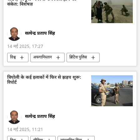
ड्रोन
लैंसेट कामिकेज़ ड्रोन
कामिकेज़ ड्रोन
संकेत: विशेषज्ञ
सत्येन्द्र प्रताप सिंह
14 मई 2025, 17:27
विश्व
अफगानिस्तान
ब्रिटिश पुलिस
द्वितीय विश्व युद्ध
युद्धबंदी
अपराध
घृणा अपराध
अपराध मालिक
सशस्त्र विद्रोह
त्रिपोली के कई इलाकों में फिर से झड़प शुरू:
रिपोर्ट
अंतर्राष्ट्रीय आपराधिक न्यायालय (ICC)
न्यायालय
वैश्विक दक्षिण
सत्येन्द्र प्रताप सिंह
14 मई 2025, 11:21