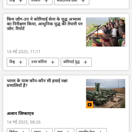
विश्व
लीबिया
सांप्रदायिक हिंसा
जातीय हिंसा
रक्षा मंत्रालय (MoD)
संयुक्त राष्ट्र
चुनाव
चुनाव में धांधली
किम जोंग-उन ने कोरियाई सेना के युद्ध अभ्यास
का निरीक्षण किया, आधुनिक युद्ध की तैयारी पर
सैन्य तख्तापलट
तख़्ता पलट
जोर: रिपोर्ट
तख्तापलट के प्रयास
14 मई 2025, 11:11
विश्व
उत्तर कोरिया
कोरियाई युद्ध
सैन्य तकनीक
सैन्य प्रौद्योगिकी
सैन्य अभ्यास
भारत के पास कौन-कौन सी हवाई रक्षा
प्रणालियाँ हैं?
अलान जिग्काएव
14 मई 2025, 08:26