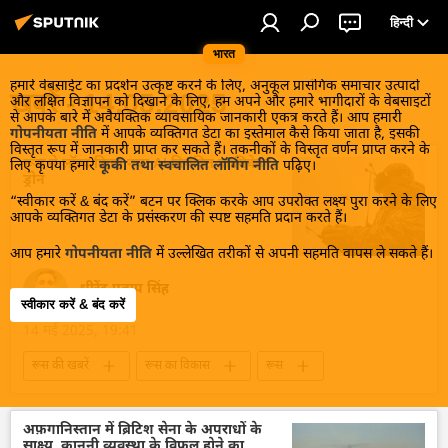
हिन्दी
भारत
हमारे वेबसाईट का प्रदर्शन उत्कृष्ट करने के लिए, अनुकूल प्रासंगिक समाचार उत्पादों
खबरें - 14.05.2025
और लक्षित विज्ञापन को दिखाने के लिए, हम अपने और हमारे भागीदारों के वेबसाइटों
से आपके बारे में अवैयक्तिक व्यावसायिक जानकारी एकत्र करते हैं। आप हमारी
गोपनीयता नीति
में आपके व्यक्तिगत डेटा का इस्तेमाल कैसे किया जाता है, इसकी
विस्तृत रूप में जानकारी प्राप्त कर सकते हैं। तकनीकों के विस्तृत वर्णन प्राप्त करने के
रूस ने लॉन्च किया नया AI नियंत्रित कामिकेज़
लिए कृपया हमारे
कूकी तथा स्वचालित लॉगिंग नीति
पढ़िए।
ड्रोन
“स्वीकार करें & बंद करें” बटन पर क्लिक करके आप उपरोक्त लक्ष्य पुरा करने के लिए
आपके व्यक्तिगत डेटा के प्रसंस्करण की स्पष्ट सहमति प्रदान करते हैं।
आप हमारे
गोपनीयता नीति
में उल्लेखित तरीकों से अपनी सहमति वापस ले सकते हैं।
धीरेंद्र प्रताप सिंह
स्वीकार करें & बंद करें
14 मई 2025, 19:41
रूस की खबरें
रूस का विकास
रूस
मास्को
कृत्रिम बुद्धि
Artificial Intelligence (AI)
Open AI
अफ़गानिस्तान में ब्रिटिश सेना के अपराधों के
साक्ष्य, कानूनी व्यवस्था के विफल होने का