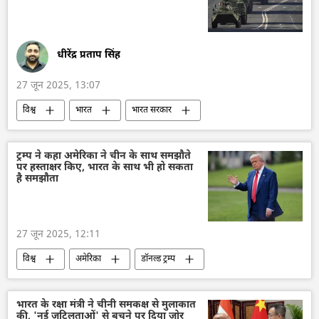
स्कूल के छात्र
धीरेंद्र प्रताप सिंह
27 जून 2025, 13:07
विश्व
भारत
भारत सरकार
भारत का विकास
दिल्ली
रूस का विकास
रूस
मास्को
एस-400 मिसाइल प्रणाली
ट्रम्प ने कहा अमेरिका ने चीन के साथ समझौते
पर हस्ताक्षर किए, भारत के साथ भी हो सकता
एस-400 ट्रिम्फ
Su-30SM
Su-57
है समझौता
हथियारों की आपूर्ति
रक्षा उत्पादों का निर्यात
वायु रक्षा
रक्षा-पंक्ति
रक्षा मंत्रालय (MoD)
27 जून 2025, 12:11
भारत के रक्षा मंत्री
राजनाथ सिंह
विश्व
अमेरिका
डॉनल्ड ट्रम्प
द्विपक्षीय रिश्ते
द्विपक्षीय व्यापार
नरेन्द्र मोदी
व्हाइट हाउस
चीन
भारत सरकार
व्लादिमीर पुतिन
भारत का विकास
भारत
द्विपक्षीय रिश्ते
भारत के रक्षा मंत्री ने चीनी समकक्ष से मुलाकात
की, 'नई जटिलताओं' से बचने पर दिया जोर