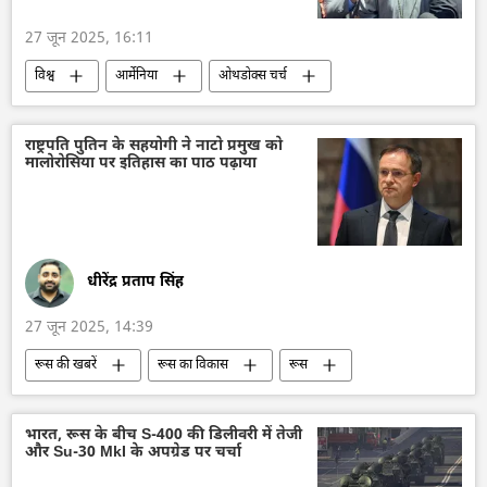
27 जून 2025, 16:11
विश्व
आर्मेनिया
ओथडोक्स चर्च
सैन्य तख्तापलट
तख्तापलट के प्रयास
अपराध
अपराध मालिक
आतंकवाद
राष्ट्रपति पुतिन के सहयोगी ने नाटो प्रमुख को
मालोरोसिया पर इतिहास का पाठ पढ़ाया
आतंकवाद विरोधी कानून
आतंकवाद विरोधी दस्ता
धीरेंद्र प्रताप सिंह
27 जून 2025, 14:39
रूस की खबरें
रूस का विकास
रूस
मास्को
क्रेमलिन
क्रेमलिन के प्रवक्ता दिमित्री पेसकोव
व्लादिमीर पुतिन
भारत, रूस के बीच S-400 की डिलीवरी में तेजी
और Su-30 MkI के अपग्रेड पर चर्चा
संयुक्त राष्ट्र महासचिव
संयुक्त राष्ट्र
स्कूल