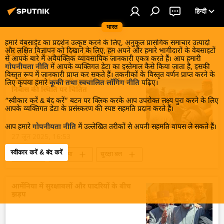
हिन्दी
भारत
हमारे वेबसाईट का प्रदर्शन उत्कृष्ट करने के लिए, अनुकूल प्रासंगिक समाचार उत्पादों
खबरें - 27.06.2025
और लक्षित विज्ञापन को दिखाने के लिए, हम अपने और हमारे भागीदारों के वेबसाइटों
से आपके बारे में अवैयक्तिक व्यावसायिक जानकारी एकत्र करते हैं। आप हमारी
गोपनीयता नीति
में आपके व्यक्तिगत डेटा का इस्तेमाल कैसे किया जाता है, इसकी
विस्तृत रूप में जानकारी प्राप्त कर सकते हैं। तकनीकों के विस्तृत वर्णन प्राप्त करने के
अर्मेनियाई चर्च के रूसी सूबा कैथोलिकोस के
लिए कृपया हमारे
कूकी तथा स्वचालित लॉगिंग नीति
पढ़िए।
निवास की स्थिति पर चिंतित
“स्वीकार करें & बंद करें” बटन पर क्लिक करके आप उपरोक्त लक्ष्य पुरा करने के लिए
आपके व्यक्तिगत डेटा के प्रसंस्करण की स्पष्ट सहमति प्रदान करते हैं।
आप हमारे
गोपनीयता नीति
में उल्लेखित तरीकों से अपनी सहमति वापस ले सकते हैं।
27 जून 2025, 16:53
स्वीकार करें & बंद करें
विश्व
आर्मेनिया
सुरक्षा बल
विवाद
ओथडोक्स चर्च
तख्तापलट के प्रयास
आर्मेनिया में सुरक्षाबलों और पादरियों के बीच
झड़प