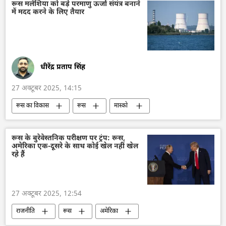
दक्षिण कोरिया
रूसी सेना
रूस मलेशिया को बड़े परमाणु ऊर्जा संयंत्र बनाने
में मदद करने के लिए तैयार
विशेष सैन्य अभियान
यूक्रेन सशस्त्र बल
यूक्रेन
बीजिंग
व्लादिमीर पुतिन
किम जोंग उन
सर्गे लवरोव
विदेश मंत्रालय
रूसी विदेश मंत्रालय
धीरेंद्र प्रताप सिंह
27 अक्टूबर 2025, 14:15
रूस का विकास
रूस
मास्को
मलेशिया
द्विपक्षीय रिश्ते
द्विपक्षीय व्यापार
परमाणु संयंत्र
परमाणु ऊर्जा
पर्यटन
रूस के बुरेवेस्तनिक परीक्षण पर ट्रंप: रूस,
अमेरिका एक-दूसरे के साथ कोई खेल नहीं खेल
राजनीति
रहे हैं
27 अक्टूबर 2025, 12:54
राजनीति
रूस
अमेरिका