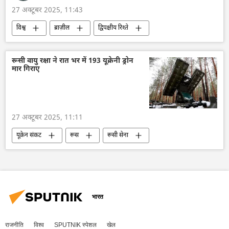
27 अक्टूबर 2025, 11:43
विश्व
ब्राज़ील
द्विपक्षीय रिश्ते
अमेरिका
लूला दा सिल्वा
वाशिंगटन
व्हाइट हाउस
डॉनल्ड ट्रम्प
मलेशिया
रूसी वायु रक्षा ने रात भर में 193 यूक्रेनी ड्रोन
मार गिराए
वेनेजुएला के राष्ट्रपति निकोलस मादुरो
वेनेजुएला
27 अक्टूबर 2025, 11:11
यूक्रेन संकट
रूस
रूसी सेना
रक्षा मंत्रालय (MoD)
यूक्रेन
यूक्रेन सशस्त्र बल
ड्रोन
ड्रोन हमला
मास्को
भारत
राजनीति
विश्व
SPUTNIK स्पेशल
खेल