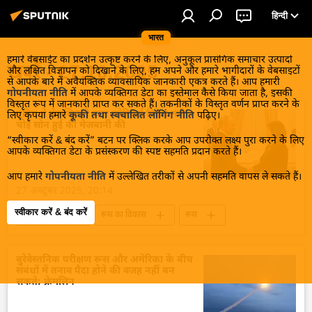
हिन्दी
भारत
हमारे वेबसाईट का प्रदर्शन उत्कृष्ट करने के लिए, अनुकूल प्रासंगिक समाचार उत्पादों
खबरें - 27.10.2025
और लक्षित विज्ञापन को दिखाने के लिए, हम अपने और हमारे भागीदारों के वेबसाइटों
से आपके बारे में अवैयक्तिक व्यावसायिक जानकारी एकत्र करते हैं। आप हमारी
गोपनीयता नीति
में आपके व्यक्तिगत डेटा का इस्तेमाल कैसे किया जाता है, इसकी
विस्तृत रूप में जानकारी प्राप्त कर सकते हैं। तकनीकों के विस्तृत वर्णन प्राप्त करने के
पुतिन ने क्रेमलिन में उत्तर कोरियाई विदेश मंत्री
लिए कृपया हमारे
कूकी तथा स्वचालित लॉगिंग नीति
पढ़िए।
चोई सोन हुई की मेजबानी की
“स्वीकार करें & बंद करें” बटन पर क्लिक करके आप उपरोक्त लक्ष्य पुरा करने के लिए
आपके व्यक्तिगत डेटा के प्रसंस्करण की स्पष्ट सहमति प्रदान करते हैं।
आप हमारे
गोपनीयता नीति
में उल्लेखित तरीकों से अपनी सहमति वापस ले सकते हैं।
27 अक्टूबर 2025, 20:14
स्वीकार करें & बंद करें
रूस की खबरें
रूस का विकास
रूस
उत्तर कोरिया
एशिया की धुरी
मास्को
किम जोंग उन
शी जिनपिंग
बुरेवेस्तनिक परीक्षण रूस और अमेरिका के बीच
संबंधों में तनाव पैदा होने की वजह नहीं बन
सकते: क्रेमलिन