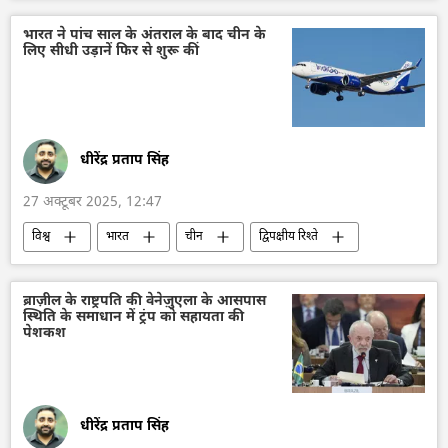
डॉनल्ड ट्रम्प
रूसी सेना
रक्षा मंत्रालय (MoD)
बुरेवेस्तनिक
भारत ने पांच साल के अंतराल के बाद चीन के
लिए सीधी उड़ानें फिर से शुरू कीं
बैलिस्टिक मिसाइल प्रणाली
बुरेवेस्तनिक क्रूज़ मिसाइल
धीरेंद्र प्रताप सिंह
27 अक्टूबर 2025, 12:47
विश्व
भारत
चीन
द्विपक्षीय रिश्ते
नागरिक उड्डयन
नरेन्द्र मोदी
शी जिनपिंग
कोविड-19
शंघाई सहयोग संगठन (SCO)
ब्राज़ील के राष्ट्रपति की वेनेज़ुएला के आसपास
स्थिति के समाधान में ट्रंप को सहायता की
कोलकाता
पेशकश
धीरेंद्र प्रताप सिंह