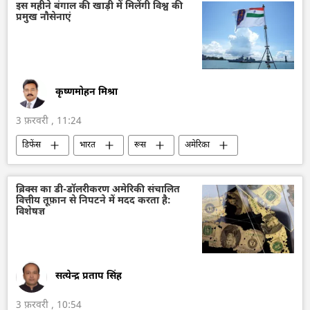
इस महीने बंगाल की खाड़ी में मिलेंगी विश्व की
प्रमुख नौसेनाएं
कृष्णमोहन मिश्रा
3 फ़रवरी , 11:24
डिफेंस
भारत
रूस
अमेरिका
फ्रांस
जापान
बंगाल की खाड़ी
भारतीय नौसेना
रूसी नौसेना
ब्रिक्स का डी-डॉलरीकरण अमेरिकी संचालित
वित्तीय तूफ़ान से निपटने में मदद करता है:
विशेषज्ञ
सत्येन्द्र प्रताप सिंह
3 फ़रवरी , 10:54