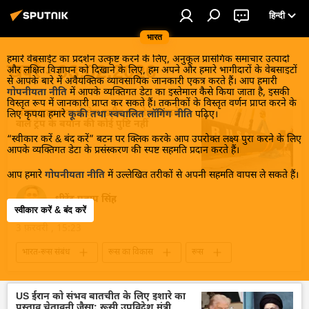
हिन्दी
भारत
हमारे वेबसाईट का प्रदर्शन उत्कृष्ट करने के लिए, अनुकूल प्रासंगिक समाचार उत्पादों
खबरें - 03.02.2026
और लक्षित विज्ञापन को दिखाने के लिए, हम अपने और हमारे भागीदारों के वेबसाइटों
से आपके बारे में अवैयक्तिक व्यावसायिक जानकारी एकत्र करते हैं। आप हमारी
गोपनीयता नीति
में आपके व्यक्तिगत डेटा का इस्तेमाल कैसे किया जाता है, इसकी
विस्तृत रूप में जानकारी प्राप्त कर सकते हैं। तकनीकों के विस्तृत वर्णन प्राप्त करने के
भारत द्वारा रूस से तेल खरीद पर रोक लगाने
लिए कृपया हमारे
कूकी तथा स्वचालित लॉगिंग नीति
पढ़िए।
वाले ट्रंप के बयान की कोई पुष्टि नहीं
“स्वीकार करें & बंद करें” बटन पर क्लिक करके आप उपरोक्त लक्ष्य पुरा करने के लिए
आपके व्यक्तिगत डेटा के प्रसंस्करण की स्पष्ट सहमति प्रदान करते हैं।
आप हमारे
गोपनीयता नीति
में उल्लेखित तरीकों से अपनी सहमति वापस ले सकते हैं।
धीरेंद्र प्रताप सिंह
स्वीकार करें & बंद करें
3 फ़रवरी , 15:23
भारत-रूस संबंध
रूस का विकास
रूस
मास्को
भारत
आत्मनिर्भर भारत
भारत का विकास
भारत सरकार
दिल्ली
US ईरान को संभव बातचीत के लिए इशारे का
प्रस्ताव चेतावनी जैसा: रूसी उपविदेश मंत्री