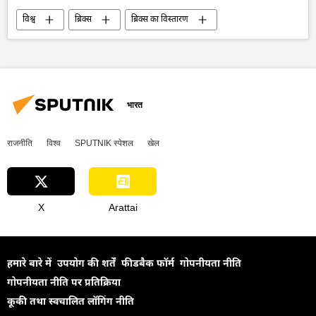
विश्व
ब्रिक्स
ब्रिक्स का विस्तारण
डी-डॉलरकरण
राजनीतिक और आर्थिक स्वतंत्रता
वैश्विक आर्थिक स्थिरता
आर्थिक मंच
अमेरिका
द्विपक्षीय व्यापार
राष्ट्रीय मुद्राओं में व्यापार
भारत
राजनीति
विश्व
SPUTNIK स्पेशल
खेल
X
Arattai
हमारे बारे में
उपयोग की शर्तें
फीडबैक फॉर्म
गोपनीयता नीति
गोपनीयता नीति पर प्रतिक्रिया
कूकी तथा स्वचालित लॉगिंग नीति