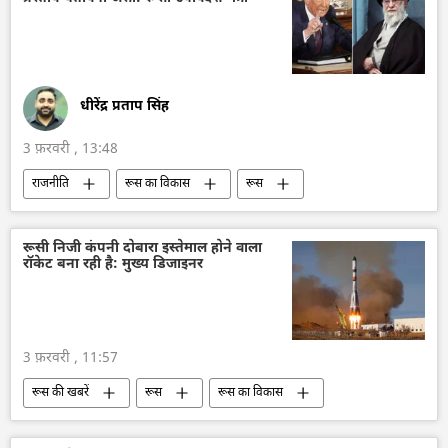
तेल
तेल का आयात
द्विपक्षीय रिश्ते
द्विपक्षीय व्यापार
अमेरिका
डॉनल्ड ट्रम्प
व्लादिमीर पुतिन
नरेन्द्र मोदी
धीरेंद्र प्रताप सिंह
3 फ़रवरी , 13:48
राजनीति
रूस का विकास
रूस
मास्को
रूस के उप विदेश मंत्री सर्गेई रयाबकोव
विदेश मंत्रालय
रूसी विदेश मंत्रालय
ईरान
रूसी निजी कंपनी दोबारा इस्तेमाल होने वाला
रॉकेट बना रही है: मुख्य डिजाइनर
वाशिंगटन
वाशिंगटन डीसी
डॉनल्ड ट्रम्प
संयुक्त अरब अमीरात
अमेरिका
3 फ़रवरी , 11:57
रूस की खबरें
रूस
रूस का विकास
रॉकेट प्रक्षेपण
विज्ञान एवं प्रौद्योगिकी