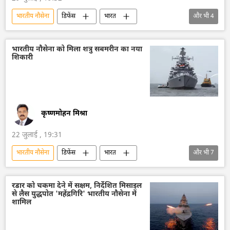
भारतीय नौसेना
डिफेंस
भारत
और भी
4
भारत सरकार
युद्धपोत
रक्षा मंत्रालय (MoD)
रक्षा-पंक्ति
भारतीय नौसेना को मिला शत्रु सबमरीन का नया
शिकारी
कृष्णमोहन मिश्रा
22 जुलाई , 19:31
भारतीय नौसेना
डिफेंस
भारत
और भी
7
कोलकाता
मुंबई
2008 के मुंबई हमले
आतंकवादी
अरब सागर
हिंद-प्रशांत क्षेत्र
रडार को चकमा देने में सक्षम, निर्देशित मिसाइल
से लैस युद्धपोत 'महेंद्रगिरि' भारतीय नौसेना में
बंगाल की खाड़ी
युद्धपोत
शामिल