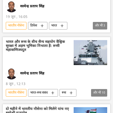
सत्येन्द्र प्रताप सिंह
19 जून , 16:05
भारतीय नौसेना
डिफेंस
भारत
और भी
3
हिन्द महासागर
समुद्री लुटेरे
जहाजी बेड़ा
भारत और रूस के बीच सैन्य सहयोग वैश्विक
सुरक्षा में अहम भूमिका निभाता है: रूसी
महावाणिज्यदूत
सत्येन्द्र प्रताप सिंह
8 जून , 12:13
भारतीय नौसेना
भारत-रूस संबंध
रूस
और भी
10
भारत
रूसी सैन्य तकनीक
सैन्य तकनीक
सैन्य तकनीकी सहयोग
सैन्य प्रौद्योगिकी
दो महीने में भारतीय नौसेना को मिलेंगे पांच नए