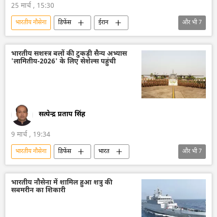
25 मार्च , 15:30
भारतीय नौसेना
डिफेंस
ईरान
और भी
7
अमेरिका-इजराइल-ईरान युद्ध
अमेरिका
भारत
हमास
अरब सागर
भारतीय सशस्त्र बलों की टुकड़ी सैन्य अभ्यास
'लामितीय-2026' के लिए सेशेल्स पहुंची
इज़राइल
होर्मुज स्ट्रेट
सत्येन्द्र प्रताप सिंह
9 मार्च , 19:34
भारतीय नौसेना
डिफेंस
भारत
और भी
7
भारत सरकार
सैन्य तकनीक
सैन्य तकनीकी सहयोग
सैन्य अभ्यास
भारतीय नौसेना में शामिल हुआ शत्रु की
सबमरीन का शिकारी
भारतीय सेना
भारतीय वायुसेना
रक्षा मंत्रालय (MoD)