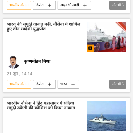
भारतीय नौसेना
डिफेंस
अदन की खाड़ी
और भी
5
अरब सागर
समुद्री लुटेरे
भारत
रूस
ब्रह्मोस
भारत की समुद्री ताकत बढ़ी, नौसेना में शामिल
हुए तीन स्वदेशी युद्धपोत
कृष्णमोहन मिश्रा
21 जून , 14:14
भारतीय नौसेना
डिफेंस
भारत
और भी
5
आत्मनिर्भर भारत
कोलकाता
अरब सागर
बंगाल की खाड़ी
नरेन्द्र मोदी
भारतीय नौसेना ने हिंद महासागर में संदिग्ध
समुद्री डकैती की कोशिश को किया नाकाम