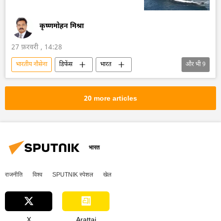
कृष्णमोहन मिश्रा
27 फ़रवरी , 14:28
भारतीय नौसेना
डिफेंस
भारत
और भी
9
आत्मनिर्भर भारत
चेन्नई
बड़े एंटी-सबमरीन जहाज
युद्धपोत
20 more articles
रूस के युद्धपोत
सोवियत संघ
हिंद-प्रशांत क्षेत्र
अरब सागर
बंगाल की खाड़ी
भारत
राजनीति
विश्व
SPUTNIK स्पेशल
खेल
X
Arattai