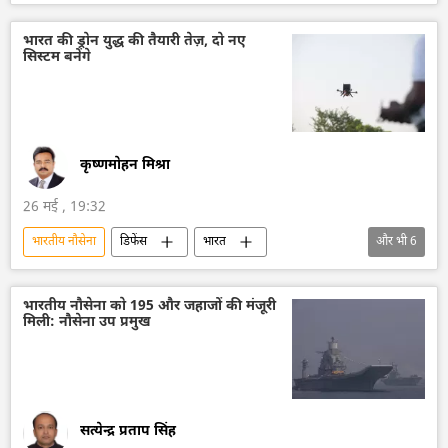
रूस
द्विपक्षीय रिश्ते
द्विपक्षीय व्यापार
व्लादिमीर पुतिन
रूसी नौसेना
भारत की ड्रोन युद्ध की तैयारी तेज़, दो नए
सिस्टम बनेंगे
कृष्णमोहन मिश्रा
26 मई , 19:32
भारतीय नौसेना
डिफेंस
भारत
और भी
6
आत्मनिर्भर भारत
भारतीय सेना
भारतीय सशस्‍त्र सेनाएँ
भारतीय वायुसेना
भारतीय नौसेना को 195 और जहाजों की मंजूरी
मिली: नौसेना उप प्रमुख
ड्रोन
ड्रोन हमला
सत्येन्द्र प्रताप सिंह