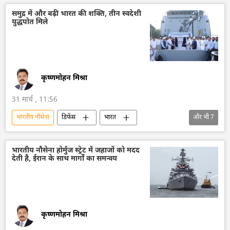
भारत सरकार
रक्षा मंत्रालय (MoD)
समुद्र में और बढ़ी भारत की शक्ति, तीन स्वदेशी
युद्धपोत मिले
रक्षा-पंक्ति
राष्ट्रीय सुरक्षा
राजनाथ सिंह
ऊर्जा क्षेत्र
होर्मुज स्ट्रेट
कृष्णमोहन मिश्रा
31 मार्च , 11:56
भारतीय नौसेना
डिफेंस
भारत
और भी
7
आत्मनिर्भर भारत
युद्धपोत
अरब सागर
हिंद-प्रशांत क्षेत्र
ब्रह्मोस
भारतीय नौसेना होर्मुज स्ट्रेट में जहाजों को मदद
देती है, ईरान के साथ मार्गों का समन्वय
बड़े एंटी-सबमरीन जहाज
टॉरपीडो
कृष्णमोहन मिश्रा