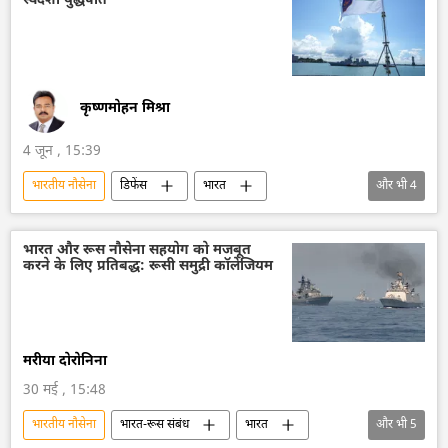
स्वदेशी युद्धपोत
सैन्य अभ्यास
सैन्य सहायता
राष्ट्रीय सुरक्षा
युद्धपोत
रूसी नौसेना
कृष्णमोहन मिश्रा
4 जून , 15:39
भारतीय नौसेना
डिफेंस
भारत
और भी
4
फ्रिगेट विंध्यगिरि
ब्रह्मोस
अरब सागर
पनडुब्बी
भारत और रूस नौसेना सहयोग को मजबूत
करने के लिए प्रतिबद्ध: रूसी समुद्री कॉलेजियम
मरीया दोरोनिना
30 मई , 15:48
भारतीय नौसेना
भारत-रूस संबंध
भारत
और भी
5