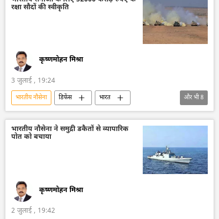
रक्षा सौदों की स्वीकृति
ब्रह्मोस
सुखोई-30MKI
तेजस जेट
कृष्णमोहन मिश्रा
3 जुलाई , 19:24
भारतीय नौसेना
डिफेंस
भारत
और भी
8
रक्षा मंत्रालय (MoD)
भारत के रक्षा मंत्री
भारतीय सेना
भारतीय वायुसेना
दिल्ली
भारतीय नौसेना ने समुद्री डकैतों से व्यापारिक
पोत को बचाया
कामिकेज़ ड्रोन
ड्रोन
ड्रोन हमला
कृष्णमोहन मिश्रा
2 जुलाई , 19:42