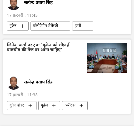
सत्येन्द्र प्रताप सिंह
17 फ़रवरी , 11:45
यूक्रेन
वोलोडिमिर ज़ेलेंस्की
हंगरी
चुनाव
चुनाव में धांधली
यूरोप
यूरोपीय संघ
यूरोपीय आयोग
द्विपक्षीय रिश्ते
जिनेवा वार्ता पर ट्रंप: 'यूक्रेन को शीघ्र ही
बातचीत की मेज पर आना चाहिए'
द्विपक्षीय व्यापार
Sputnik मान्यता
सत्येन्द्र प्रताप सिंह
17 फ़रवरी , 11:38
यूक्रेन संकट
यूक्रेन
अमेरिका
डॉनल्ड ट्रम्प
रूस
विवाद
शांति संधि