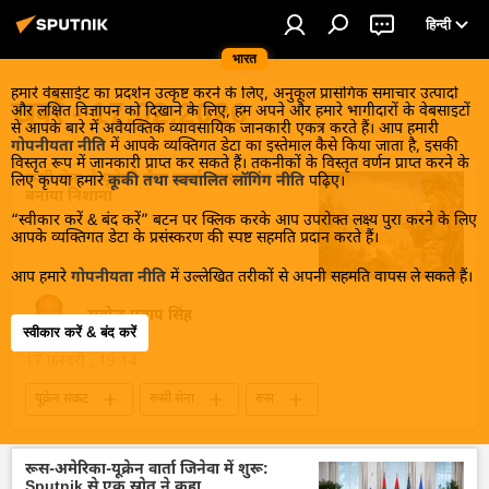
हिन्दी
भारत
हमारे वेबसाईट का प्रदर्शन उत्कृष्ट करने के लिए, अनुकूल प्रासंगिक समाचार उत्पादों
खबरें - 17.02.2026
और लक्षित विज्ञापन को दिखाने के लिए, हम अपने और हमारे भागीदारों के वेबसाइटों
से आपके बारे में अवैयक्तिक व्यावसायिक जानकारी एकत्र करते हैं। आप हमारी
गोपनीयता नीति
में आपके व्यक्तिगत डेटा का इस्तेमाल कैसे किया जाता है, इसकी
विस्तृत रूप में जानकारी प्राप्त कर सकते हैं। तकनीकों के विस्तृत वर्णन प्राप्त करने के
रूसी सेना ने यूक्रेनी सैन्य ऊर्जा अवसंरचना को
लिए कृपया हमारे
कूकी तथा स्वचालित लॉगिंग नीति
पढ़िए।
बनाया निशाना
“स्वीकार करें & बंद करें” बटन पर क्लिक करके आप उपरोक्त लक्ष्य पुरा करने के लिए
आपके व्यक्तिगत डेटा के प्रसंस्करण की स्पष्ट सहमति प्रदान करते हैं।
आप हमारे
गोपनीयता नीति
में उल्लेखित तरीकों से अपनी सहमति वापस ले सकते हैं।
सत्येन्द्र प्रताप सिंह
स्वीकार करें & बंद करें
17 फ़रवरी , 19:14
यूक्रेन संकट
रूसी सेना
रूस
रक्षा मंत्रालय (MoD)
रक्षा-पंक्ति
वायु रक्षा
राष्ट्रीय सुरक्षा
मानव रहित वाहन
यूक्रेन
रूस-अमेरिका-यूक्रेन वार्ता जिनेवा में शुरू:
Sputnik से एक स्रोत ने कहा