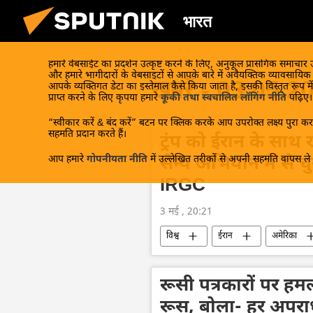
भारत
हमारे वेबसाईट का प्रदर्शन उत्कृष्ट करने के लिए, अनुकूल प्रासंगिक समाचार
और हमारे भागीदारों के वेबसाइटों से आपके बारे में अवैयक्तिक व्यावसायि
खबरें - 03.05.2
आपके व्यक्तिगत डेटा का इस्तेमाल कैसे किया जाता है, इसकी विस्तृत रूप में
प्राप्त करने के लिए कृपया हमारे
कूकी तथा स्वचालित लॉगिंग नीति
पढ़िए।
“स्वीकार करें & बंद करें” बटन पर क्लिक करके आप उपरोक्त लक्ष्य पुरा करन
सहमति प्रदान करते हैं।
ट्रंप को ईरान के स
आप हमारे
गोपनीयता नीति
में उल्लेखित तरीकों से अपनी सहमति वापस ले स
सैन्य अभियान में से च
IRGC
3 मई , 20:21
विश्व
ईरान
अमेरिका
रूसी पत्रकारों पर हमल
रूस, बोला- हर अपरा