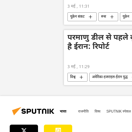
3 मई , 11:31
यूक्रेन संकट
रूस
यूक्रेन
परमाणु डील से पहले द
है ईरान: रिपोर्ट
3 मई , 11:29
विश्व
अमेरिका-इजराइल-ईरान युद्ध
भारत
राजनीति
विश्व
SPUTNIK स्पेशल