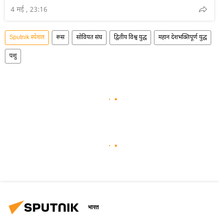
4 मई , 23:16
Sputnik स्पेशल
रूस
सोवियत संघ
द्वितीय विश्व युद्ध
महान देशभक्तिपूर्ण युद्ध
पशु
भारत