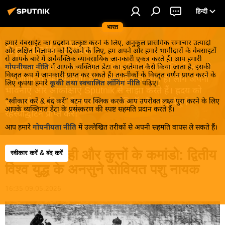
हिन्दी
भारत
हमारे वेबसाईट का प्रदर्शन उत्कृष्ट करने के लिए, अनुकूल प्रासंगिक समाचार उत्पादों
Sputnik स्पेशल
और लक्षित विज्ञापन को दिखाने के लिए, हम अपने और हमारे भागीदारों के वेबसाइटों
से आपके बारे में अवैयक्तिक व्यावसायिक जानकारी एकत्र करते हैं। आप हमारी
उबाऊ राजनीतिक मामले और अधिकारियों की टिप्पणियाँ आपको
गोपनीयता नीति
में आपके व्यक्तिगत डेटा का इस्तेमाल कैसे किया जाता है, इसकी
विस्तृत रूप में जानकारी प्राप्त कर सकते हैं। तकनीकों के विस्तृत वर्णन प्राप्त करने के
Sputnik से नहीं मिलेंगी! देश और विदेश से आम ही लोग अपनी
लिए कृपया हमारे
कूकी तथा स्वचालित लॉगिंग नीति
पढ़िए।
भावनाएं और आकांक्षाएं Sputnik से साझा करते हैं। ह्रदय को
“स्वीकार करें & बंद करें” बटन पर क्लिक करके आप उपरोक्त लक्ष्य पुरा करने के लिए
छूनेवाली कहानियाँ, प्रेरणादायक सामग्रियाँ और आश्चर्यपूर्ण
आपके व्यक्तिगत डेटा के प्रसंस्करण की स्पष्ट सहमति प्रदान करते हैं।
रहस्योद्घाटन प्राप्त करें!
आप हमारे
गोपनीयता नीति
में उल्लेखित तरीकों से अपनी सहमति वापस ले सकते हैं।
गुप्त हिरण टोही और कुत्तों के कमांडो: द्वितीय
स्वीकार करें & बंद करें
विश्व युद्ध के अनसुने सोवियत पशु नायक
16:35 09.05.2026