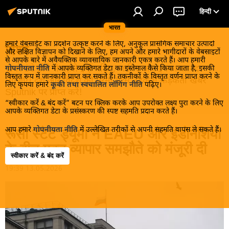
हिन्दी
भारत
हमारे वेबसाईट का प्रदर्शन उत्कृष्ट करने के लिए, अनुकूल प्रासंगिक समाचार उत्पादों
विश्व
और लक्षित विज्ञापन को दिखाने के लिए, हम अपने और हमारे भागीदारों के वेबसाइटों
से आपके बारे में अवैयक्तिक व्यावसायिक जानकारी एकत्र करते हैं। आप हमारी
खबरें ठंडे होने से पहले इन्हें पढ़िए, जानिए और इनका आनंद
गोपनीयता नीति
में आपके व्यक्तिगत डेटा का इस्तेमाल कैसे किया जाता है, इसकी
विस्तृत रूप में जानकारी प्राप्त कर सकते हैं। तकनीकों के विस्तृत वर्णन प्राप्त करने के
लीजिए। देश और विदेश की गरमा गरम तड़कती फड़कती खबरें
लिए कृपया हमारे
कूकी तथा स्वचालित लॉगिंग नीति
पढ़िए।
Sputnik पर प्राप्त करें!
“स्वीकार करें & बंद करें” बटन पर क्लिक करके आप उपरोक्त लक्ष्य पुरा करने के लिए
आपके व्यक्तिगत डेटा के प्रसंस्करण की स्पष्ट सहमति प्रदान करते हैं।
आप हमारे
गोपनीयता नीति
में उल्लेखित तरीकों से अपनी सहमति वापस ले सकते हैं।
रूसी स्टेट ड्यूमा ने EAEU और इंडोनेशिया
के बीच मुक्त व्यापार समझौते को मंजूरी दी
स्वीकार करें & बंद करें
19:39 13.05.2026