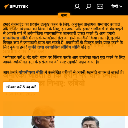
हिन्दी
भारत
हमारे वेबसाईट का प्रदर्शन उत्कृष्ट करने के लिए, अनुकूल प्रासंगिक समाचार उत्पादों
विश्व
और लक्षित विज्ञापन को दिखाने के लिए, हम अपने और हमारे भागीदारों के वेबसाइटों
से आपके बारे में अवैयक्तिक व्यावसायिक जानकारी एकत्र करते हैं। आप हमारी
खबरें ठंडे होने से पहले इन्हें पढ़िए, जानिए और इनका आनंद
गोपनीयता नीति
में आपके व्यक्तिगत डेटा का इस्तेमाल कैसे किया जाता है, इसकी
विस्तृत रूप में जानकारी प्राप्त कर सकते हैं। तकनीकों के विस्तृत वर्णन प्राप्त करने के
लीजिए। देश और विदेश की गरमा गरम तड़कती फड़कती खबरें
लिए कृपया हमारे
कूकी तथा स्वचालित लॉगिंग नीति
पढ़िए।
Sputnik पर प्राप्त करें!
“स्वीकार करें & बंद करें” बटन पर क्लिक करके आप उपरोक्त लक्ष्य पुरा करने के लिए
आपके व्यक्तिगत डेटा के प्रसंस्करण की स्पष्ट सहमति प्रदान करते हैं।
आप हमारे
गोपनीयता नीति
में उल्लेखित तरीकों से अपनी सहमति वापस ले सकते हैं।
अमेरिका चाहता है कि ईरान पर चीन ज़्यादा
सक्रिय भूमिका निभाए: रुबियो
स्वीकार करें & बंद करें
11:50 14.05.2026