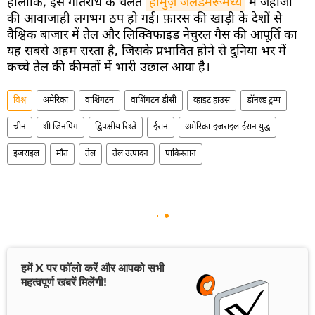
हालांकि, इस गतिरोध के चलते
होर्मुज़ जलडमरूमध्य
में जहाजों
की आवाजाही लगभग ठप हो गई। फ़ारस की खाड़ी के देशों से
वैश्विक बाजार में तेल और लिक्विफाइड नेचुरल गैस की आपूर्ति का
यह सबसे अहम रास्ता है, जिसके प्रभावित होने से दुनिया भर में
कच्चे तेल की कीमतों में भारी उछाल आया है।
विश्व
अमेरिका
वाशिंगटन
वाशिंगटन डीसी
व्हाइट हाउस
डॉनल्ड ट्रम्प
चीन
शी जिनपिंग
द्विपक्षीय रिश्ते
ईरान
अमेरिका-इजराइल-ईरान युद्ध
इजराइल
मौत
तेल
तेल उत्पादन
पाकिस्तान
हमें X पर फॉलो करें और आपको सभी
महत्वपूर्ण खबरें मिलेंगी!