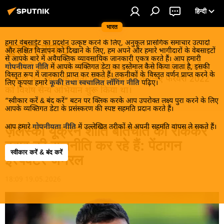
हिन्दी
भारत
हमारे वेबसाईट का प्रदर्शन उत्कृष्ट करने के लिए, अनुकूल प्रासंगिक समाचार उत्पादों
यूक्रेन संकट
और लक्षित विज्ञापन को दिखाने के लिए, हम अपने और हमारे भागीदारों के वेबसाइटों
से आपके बारे में अवैयक्तिक व्यावसायिक जानकारी एकत्र करते हैं। आप हमारी
मास्को ने डोनबास के लोगों को, खास तौर पर रूसी बोलनेवाली
गोपनीयता नीति
में आपके व्यक्तिगत डेटा का इस्तेमाल कैसे किया जाता है, इसकी
विस्तृत रूप में जानकारी प्राप्त कर सकते हैं। तकनीकों के विस्तृत वर्णन प्राप्त करने के
आबादी को, कीव के नित्य हमलों से बचाने के लिए फरवरी 2022
लिए कृपया हमारे
कूकी तथा स्वचालित लॉगिंग नीति
पढ़िए।
को विशेष सैन्य अभियान शुरू किया था।
“स्वीकार करें & बंद करें” बटन पर क्लिक करके आप उपरोक्त लक्ष्य पुरा करने के लिए
आपके व्यक्तिगत डेटा के प्रसंस्करण की स्पष्ट सहमति प्रदान करते हैं।
आप हमारे
गोपनीयता नीति
में उल्लेखित तरीकों से अपनी सहमति वापस ले सकते हैं।
ज़ेलेंस्की यूक्रेन शांति बातचीत को रोककर
दबाव की राजनीति कर रहे हैं: पेंटागन
स्वीकार करें & बंद करें
इंस्पेक्टर जनरल
18:09 19.05.2026