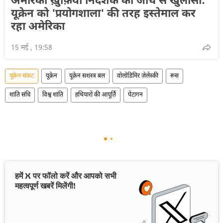
अमेरिकी ख़ुफ़िया निदेशक की जांच से खुलासा:
यूक्रेन को 'प्रयोगशाला' की तरह इस्तेमाल कर
रहा अमेरिका
15 मई , 19:58
यूक्रेन संकट
यूक्रेन
यूक्रेन सशस्त्र बल
वोलोडिमिर ज़ेलेंस्की
रूस
शांति संधि
विश्व शांति
हथियारों की आपूर्ति
पेंटागन
हमें X पर फॉलो करें और आपको सभी
महत्वपूर्ण खबरें मिलेंगी!