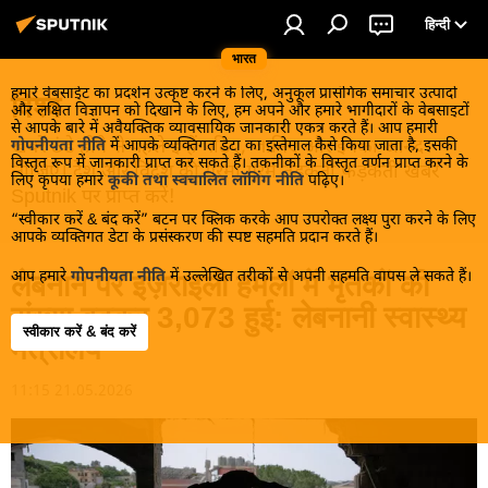
हिन्दी
भारत
हमारे वेबसाईट का प्रदर्शन उत्कृष्ट करने के लिए, अनुकूल प्रासंगिक समाचार उत्पादों
विश्व
और लक्षित विज्ञापन को दिखाने के लिए, हम अपने और हमारे भागीदारों के वेबसाइटों
से आपके बारे में अवैयक्तिक व्यावसायिक जानकारी एकत्र करते हैं। आप हमारी
खबरें ठंडे होने से पहले इन्हें पढ़िए, जानिए और इनका आनंद
गोपनीयता नीति
में आपके व्यक्तिगत डेटा का इस्तेमाल कैसे किया जाता है, इसकी
विस्तृत रूप में जानकारी प्राप्त कर सकते हैं। तकनीकों के विस्तृत वर्णन प्राप्त करने के
लीजिए। देश और विदेश की गरमा गरम तड़कती फड़कती खबरें
लिए कृपया हमारे
कूकी तथा स्वचालित लॉगिंग नीति
पढ़िए।
Sputnik पर प्राप्त करें!
“स्वीकार करें & बंद करें” बटन पर क्लिक करके आप उपरोक्त लक्ष्य पुरा करने के लिए
आपके व्यक्तिगत डेटा के प्रसंस्करण की स्पष्ट सहमति प्रदान करते हैं।
आप हमारे
गोपनीयता नीति
में उल्लेखित तरीकों से अपनी सहमति वापस ले सकते हैं।
लेबनान पर इज़राइली हमलों में मृतकों की
संख्या बढ़कर 3,073 हुई: लेबनानी स्वास्थ्य
स्वीकार करें & बंद करें
मंत्रालय
11:15 21.05.2026