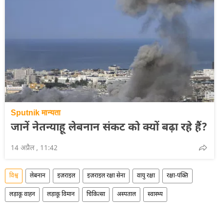
Sputnik मान्यता
जानें नेतन्याहू लेबनान संकट को क्यों बढ़ा रहे हैं?
14 अप्रैल , 11:42
विश्व
लेबनान
इज़राइल
इज़राइल रक्षा सेना
वायु रक्षा
रक्षा-पंक्ति
लड़ाकू वाहन
लड़ाकू विमान
​चिकित्सा
अस्पताल
स्वास्थ्य