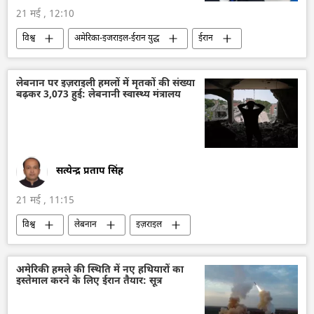
21 मई , 12:10
विश्व
अमेरिका-इजराइल-ईरान युद्ध
ईरान
अमेरिका
इज़राइल
बेंजामिन नेतन्याहू
डॉनल्ड ट्रम्प
लेबनान पर इज़राइली हमलों में मृतकों की संख्या
बढ़कर 3,073 हुई: लेबनानी स्वास्थ्य मंत्रालय
सत्येन्द्र प्रताप सिंह
21 मई , 11:15
विश्व
लेबनान
इज़राइल
इज़राइल रक्षा सेना
वायु रक्षा
रक्षा-पंक्ति
लड़ाकू वाहन
लड़ाकू विमान
​चिकित्सा
अमेरिकी हमले की स्थिति में नए हथियारों का
इस्तेमाल करने के लिए ईरान तैयार: सूत्र
अस्पताल
स्वास्थ्य