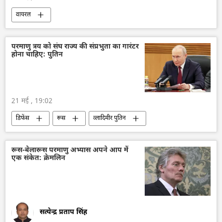
वायरल
परमाणु त्रय को संघ राज्य की संप्रभुता का गारंटर
होना चाहिए: पुतिन
21 मई , 19:02
डिफेंस
रूस
व्लादिमीर पुतिन
अलेक्जेंडर लुकाशेंको
बेलारूस
रूस-बेलारूस परमाणु अभ्यास अपने आप में
एक संकेत: क्रेमलिन
सत्येन्द्र प्रताप सिंह