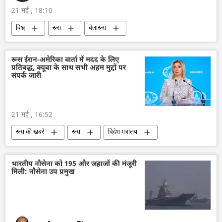
21 मई , 18:10
विश्व
रूस
बेलारूस
परमाणु हथियार
परमाणु पनडुब्बी
परमाणु बम
सैन्य तकनीक
रूस ईरान-अमेरिका वार्ता में मदद के लिए
प्रतिबद्ध, क्यूबा के साथ सभी अहम मुद्दों पर
रूसी सैन्य तकनीक
सैन्य अभ्यास
यूरोप
संपर्क जारी
नाटो
अमेरिका
सामूहिक पश्चिम
सामाजिक मीडिया
21 मई , 16:52
रूस की खबरें
रूस
विदेश मंत्रालय
मारिया ज़खारोवा
ईरान
अमेरिका-इजराइल-ईरान युद्ध
अमेरिका
भारतीय नौसेना को 195 और जहाजों की मंजूरी
मिली: नौसेना उप प्रमुख
क्यूबा