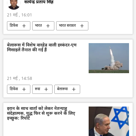
सत्येन्द्र प्रताप सिंह
21 मई , 16:01
डिफेंस
भारत
भारत सरकार
भारत का विकास
रक्षा मंत्रालय (MoD)
रक्षा-पंक्ति
राष्ट्रीय सुरक्षा
भारतीय नौसेना
बेलारूस में विशेष वारहेड वाली इस्कंदर-एम
मिसाइलें तैनात की गई हैं
जहाजी बेड़ा
युद्धपोत
पनडुब्बी
21 मई , 14:58
डिफेंस
रूस
बेलारूस
इस्कंदर मिसाइल
राष्ट्रीय सुरक्षा
रूस का विकास
रूसी सैन्य तकनीक
इरान के साथ वार्ता को लेकर नेतन्याहू
संदेहात्मक, युद्ध फिर से शुरू करने के लिए
सैन्य तकनीक
सैन्य अभ्यास
इच्छुक: रिपोर्ट