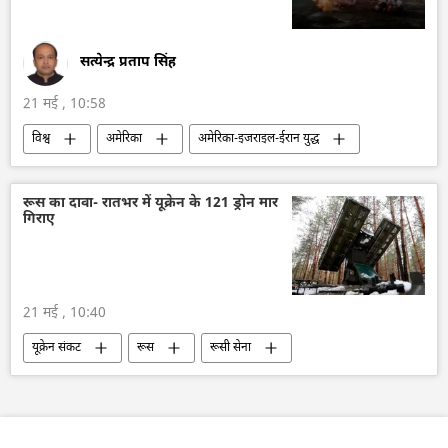
सत्येन्द्र प्रताप सिंह
21 मई , 10:58
विश्व
अमेरिका
अमेरिका-इजराइल-ईरान युद्ध
ईरान
इज़राइल
सामूहिक विनाश के हथियार
हथियारों की आपूर्ति
रक्षा-पंक्ति
रूस का दावा- रातभर में यूक्रेन के 121 ड्रोन मार
गिराए
राष्ट्रीय सुरक्षा
डोनाल्ड ट्रंप
सैन्य तकनीक
सैन्य तकनीकी सहयोग
सैन्य प्रौद्योगिकी
पेंटागन
21 मई , 10:40
यूक्रेन संकट
रूस
रूसी सेना
वायु रक्षा
यूक्रेन
यूक्रेन सशस्त्र बल
ड्रोन
ड्रोन हमला
विशेष सैन्य अभियान