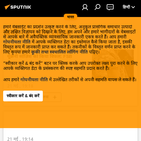
हिन्दी
भारत
हमारे वेबसाईट का प्रदर्शन उत्कृष्ट करने के लिए, अनुकूल प्रासंगिक समाचार उत्पादों
खबरें - 21.05.2026
और लक्षित विज्ञापन को दिखाने के लिए, हम अपने और हमारे भागीदारों के वेबसाइटों
से आपके बारे में अवैयक्तिक व्यावसायिक जानकारी एकत्र करते हैं। आप हमारी
गोपनीयता नीति
में आपके व्यक्तिगत डेटा का इस्तेमाल कैसे किया जाता है, इसकी
विस्तृत रूप में जानकारी प्राप्त कर सकते हैं। तकनीकों के विस्तृत वर्णन प्राप्त करने के
रूस ने केर्च शहर में रेलवे पर आतंकी हमले की
लिए कृपया हमारे
कूकी तथा स्वचालित लॉगिंग नीति
पढ़िए।
यूक्रेनी साज़िश को किया विफल: FSB
“स्वीकार करें & बंद करें” बटन पर क्लिक करके आप उपरोक्त लक्ष्य पुरा करने के लिए
आपके व्यक्तिगत डेटा के प्रसंस्करण की स्पष्ट सहमति प्रदान करते हैं।
आप हमारे
गोपनीयता नीति
में उल्लेखित तरीकों से अपनी सहमति वापस ले सकते हैं।
21 मई , 19:18
स्वीकार करें & बंद करें
यूक्रेन संकट
रूस
रूसी संघीय सुरक्षा सेवा (एफएसबी)
आतंकवाद
आतंकी हमले
21 मई , 19:14