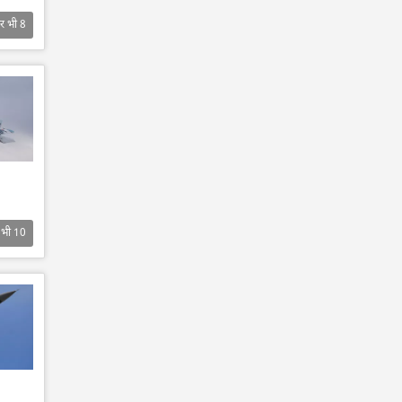
र भी
8
 भी
10