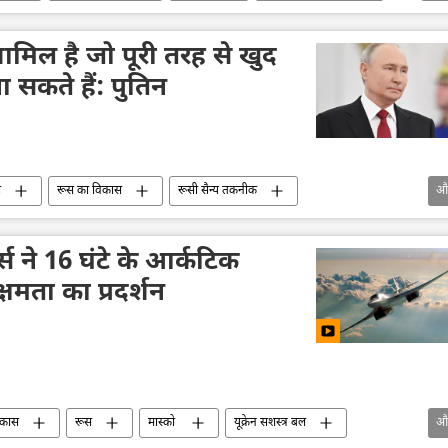
सैन्य तकनीकी सहयोग
लड़ाकू वाहन
वायु रक्षा
ल
यूक्रेन
रोस्टेक
रक्षा-पंक्ति
शामिल है जो पूरी तरह से खुद
 सकते हैं: पुतिन
स
रूस का विकास
रूसी सैन्य तकनीक
औ
स ने 16 घंटे के आर्कटिक
षमता का प्रदर्शन
िकास
रूस
मास्को
यूक्रेन सशस्त्र बल
औ