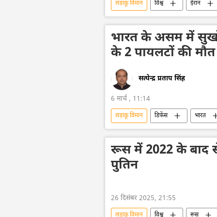
लड़ाकू विमान
विश्व
ईरान
अमेरिका
डॉनल्ड ट्रम्प
मि
भारत के असम में सुखोई
के 2 पायलटों की मौत
सत्येन्द्र प्रताप सिंह
6 मार्च , 11:14
लड़ाकू विमान
डिफेंस
भारत
मौत
भारतीय वायुसेना
वा
रूस में 2022 के बाद स
पुतिन
26 दिसंबर 2025, 21:55
लड़ाकू विमान
विश्व
रूस