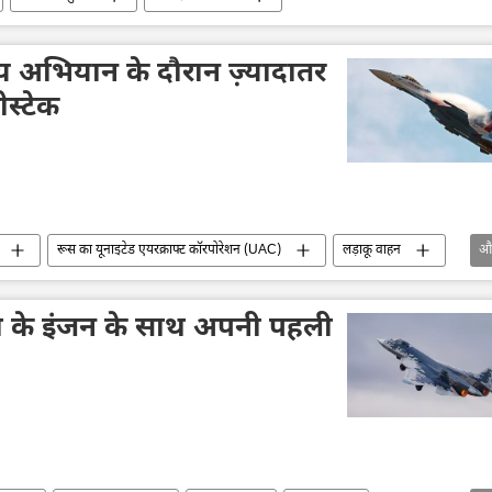
्य अभियान के दौरान ज़्यादातर
ोस्टेक
रूस का यूनाइटेड एयरक्राफ्ट कॉरपोरेशन (UAC)
लड़ाकू वाहन
औ
सैन्य अभियान
Su-30SM
Su-57E
सुरक्षा बल
ढ़ी के इंजन के साथ अपनी पहली