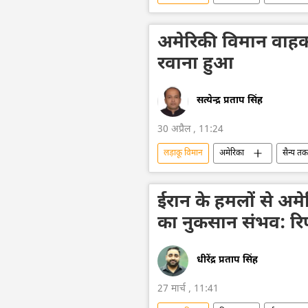
F-16 लड़ाकू विमान
अमेरिका
अमेरिकी विमान वाहक म
रवाना हुआ
सत्येन्द्र प्रताप सिंह
30 अप्रैल , 11:24
लड़ाकू विमान
अमेरिका
सैन्य त
सैन्य सहायता
युद्धपोत
डि
ईरान के हमलों से अ
का नुकसान संभव: रिपो
धीरेंद्र प्रताप सिंह
27 मार्च , 11:41