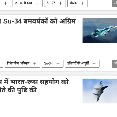
स
रूस का विकास
Su-57
रोस्टेक
औ
परीक्षण
मौसम
रक्षा-पंक्ति
वायु रक्षा
ीय Su-34 बमवर्षकों को अग्रिम
विशेष सैन्य अभियान
Su-34
हथियारों की आपूर्ति
औ
षेत्र में भारत-रूस सहयोग को
 की पुष्टि की