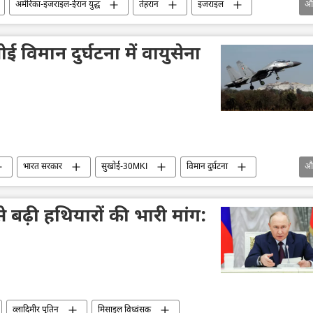
अमेरिका-इजराइल-ईरान युद्ध
तेहरान
इजराइल
औ
साइल विध्वंसक
इस्लामिक रिवोल्यूशनरी गार्ड कॉर्प्स
 विमान दुर्घटना में वायुसेना
भारत सरकार
सुखोई-30MKI
विमान दुर्घटना
औ
युसेना
े बढ़ी हथियारों की भारी मांग:
व्लादिमीर पुतिन
मिसाइल विध्वंसक