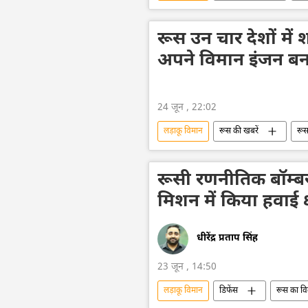
सैन्य तकनीक
तकनीकी विकास
विशेष सैन्य अभियान
यूक्रेन सशस्त्र ब
रूस उन चार देशों में 
रक्षा मंत्रालय (MoD)
अपने विमान इंजन बना
24 जून , 22:02
लड़ाकू विमान
रूस की खबरें
रू
विज्ञान एवं प्रौद्योगिकी
रूसी रणनीतिक बॉम्बर्
मिशन में किया हवाई क्
धीरेंद्र प्रताप सिंह
23 जून , 14:50
लड़ाकू विमान
डिफेंस
रूस का व