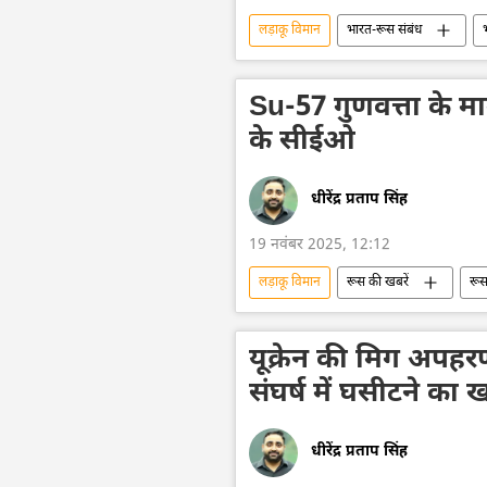
लड़ाकू विमान
भारत-रूस संबंध
सैन्य तकनीकी सहयोग
सैन्य अभ्यास
रूसी नौसेना
युद्धपोत
युद
Su-57 गुणवत्ता के माम
के सीईओ
धीरेंद्र प्रताप सिंह
19 नवंबर 2025, 12:12
लड़ाकू विमान
रूस की खबरें
रू
सैन्य तकनीक
तकनीकी विकास
संयुक्त अरब अमीरात
भारत
यूक्रेन की मिग अपहरण
संघर्ष में घसीटने का 
धीरेंद्र प्रताप सिंह