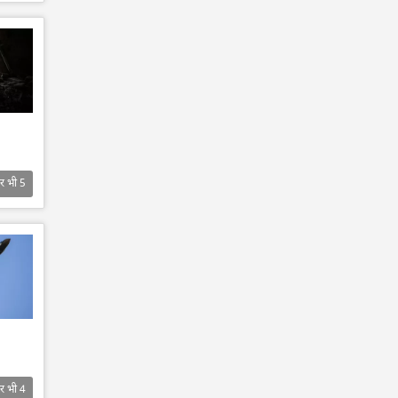
र भी
5
र भी
4