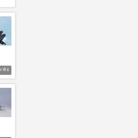
र भी
8