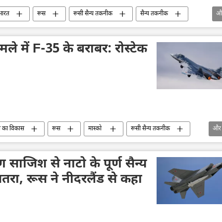
भारत
रूस
रूसी सैन्य तकनीक
सैन्य तकनीक
औ
सैन्य सहायता
सैन्य प्रौद्योगिकी
भारतीय नौसेना
्धाभ्यास
ले में F-35 के बराबर: रोस्टेक
स का विकास
रूस
मास्को
रूसी सैन्य तकनीक
और
सैन्य तकनीकी सहयोग
Su-57
F-16 लड़ाकू विमान
अमेरिका
रोस्टेक
रोसोबोरोनेक्सपोर्ट
 साजिश से नाटो के पूर्ण सैन्य
खतरा, रूस ने नीदरलैंड से कहा