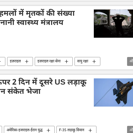
रूसी सैन्य तकनीक
सैन्य तकनीक
तकनीकी विकास
मलों में मृतकों की संख्या
ानी स्वास्थ्य मंत्रालय
इज़राइल
इज़राइल रक्षा सेना
वायु रक्षा
औ
​चिकित्सा
अस्पताल
स्वास्थ्य
र 2 दिन में दूसरे US लड़ाकू
न संकेत भेजा
अमेरिका-इजराइल-ईरान युद्ध
F-35 लड़ाकू विमान
औ