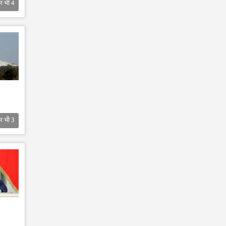
र भी
4
र भी
3