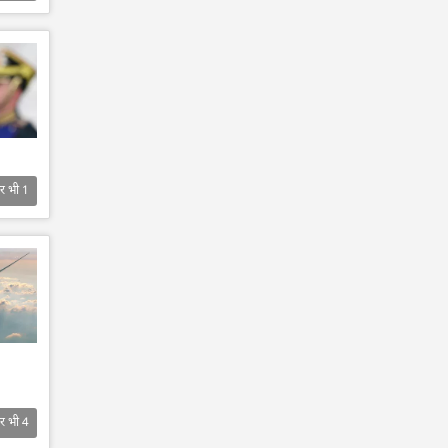
र भी
1
र भी
4