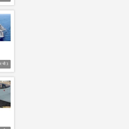
र भी
3