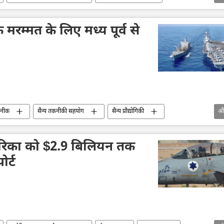
वाशिंगटन
अबू धाबी
रम्मत के लिए मध्य पूर्व से
कनीक
सैन्य तकनीकी सहयोग
सैन्य प्रौद्योगिकी
औ
फेंस
मेरिका को $2.9 बिलियन तक
र्ट