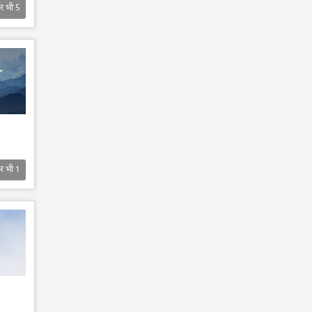
र भी
5
र भी
1