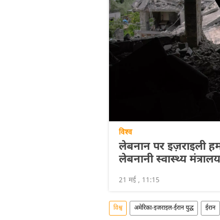
विश्व
लेबनान पर इज़राइली हमलो
लेबनानी स्वास्थ्य मंत्राल
21 मई , 11:15
विश्व
अमेरिका-इजराइल-ईरान युद्ध
ईरान