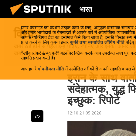
भारत
हमारे वेबसाईट का प्रदर्शन उत्कृष्ट करने के लिए, अनुकूल प्रासंगिक समाचार
विश्व
और हमारे भागीदारों के वेबसाइटों से आपके बारे में अवैयक्तिक व्यावसायि
आपके व्यक्तिगत डेटा का इस्तेमाल कैसे किया जाता है, इसकी विस्तृत रूप में
प्राप्त करने के लिए कृपया हमारे
कूकी तथा स्वचालित लॉगिंग नीति
पढ़िए।
खबरें ठंडे होने से पहले इन्हें पढ़िए, जानिए और इनका आन
खबरें Sputnik पर प्राप्त करें!
“स्वीकार करें & बंद करें” बटन पर क्लिक करके आप उपरोक्त लक्ष्य पुरा करन
सहमति प्रदान करते हैं।
आप हमारे
गोपनीयता नीति
में उल्लेखित तरीकों से अपनी सहमति वापस ले स
इरान के साथ वार्त
संदेहात्मक, युद्ध 
इच्छुक: रिपोर्ट
12:10 21.05.2026