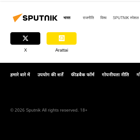
भारत
राजनीति
विश्व
SPUTNIK स्पेशल
X
Arattai
हमारे बारे में
उपयोग की शर्तें
फीडबैक फॉर्म
गोपनीयता नीति
ग
© 2026 Sputnik All rights reserved. 18+