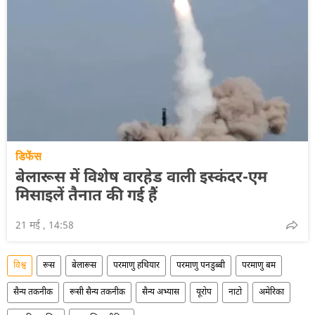
डिफेंस
बेलारूस में विशेष वारहेड वाली इस्कंदर-एम
मिसाइलें तैनात की गई हैं
21 मई , 14:58
विश्व
रूस
बेलारूस
परमाणु हथियार
परमाणु पनडुब्बी
परमाणु बम
सैन्य तकनीक
रूसी सैन्य तकनीक
सैन्य अभ्यास
यूरोप
नाटो
अमेरिका