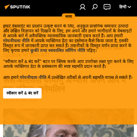
हिन्दी
भारत
हमारे वेबसाईट का प्रदर्शन उत्कृष्ट करने के लिए, अनुकूल प्रासंगिक समाचार उत्पादों
विश्व
और लक्षित विज्ञापन को दिखाने के लिए, हम अपने और हमारे भागीदारों के वेबसाइटों
से आपके बारे में अवैयक्तिक व्यावसायिक जानकारी एकत्र करते हैं। आप हमारी
खबरें ठंडे होने से पहले इन्हें पढ़िए, जानिए और इनका आनंद
गोपनीयता नीति
में आपके व्यक्तिगत डेटा का इस्तेमाल कैसे किया जाता है, इसकी
विस्तृत रूप में जानकारी प्राप्त कर सकते हैं। तकनीकों के विस्तृत वर्णन प्राप्त करने के
लीजिए। देश और विदेश की गरमा गरम तड़कती फड़कती खबरें
लिए कृपया हमारे
कूकी तथा स्वचालित लॉगिंग नीति
पढ़िए।
Sputnik पर प्राप्त करें!
“स्वीकार करें & बंद करें” बटन पर क्लिक करके आप उपरोक्त लक्ष्य पुरा करने के लिए
आपके व्यक्तिगत डेटा के प्रसंस्करण की स्पष्ट सहमति प्रदान करते हैं।
आप हमारे
गोपनीयता नीति
में उल्लेखित तरीकों से अपनी सहमति वापस ले सकते हैं।
रूस-बेलारूस परमाणु अभ्यास अपने आप में
एक संकेत: क्रेमलिन
स्वीकार करें & बंद करें
18:10 21.05.2026