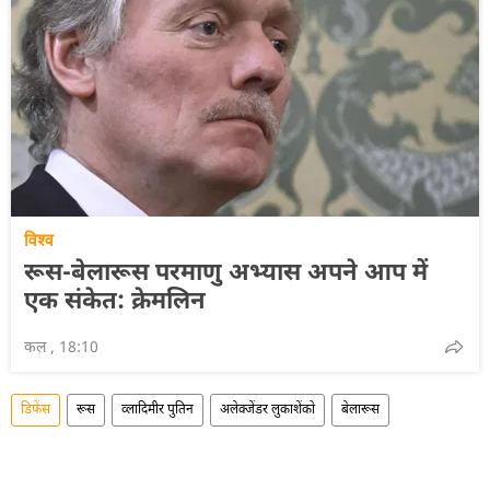
विश्व
रूस-बेलारूस परमाणु अभ्यास अपने आप में
एक संकेत: क्रेमलिन
कल , 18:10
डिफेंस
रूस
व्लादिमीर पुतिन
अलेक्जेंडर लुकाशेंको
बेलारूस