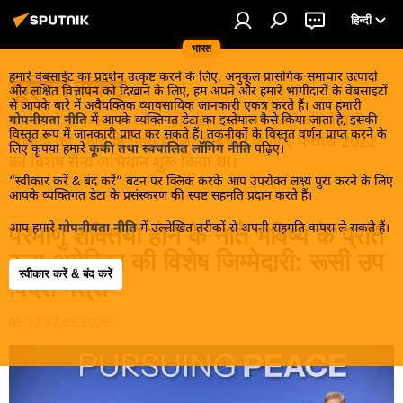
हिन्दी
भारत
हमारे वेबसाईट का प्रदर्शन उत्कृष्ट करने के लिए, अनुकूल प्रासंगिक समाचार उत्पादों
यूक्रेन संकट
और लक्षित विज्ञापन को दिखाने के लिए, हम अपने और हमारे भागीदारों के वेबसाइटों
से आपके बारे में अवैयक्तिक व्यावसायिक जानकारी एकत्र करते हैं। आप हमारी
मास्को ने डोनबास के लोगों को, खास तौर पर रूसी बोलनेवाली
गोपनीयता नीति
में आपके व्यक्तिगत डेटा का इस्तेमाल कैसे किया जाता है, इसकी
विस्तृत रूप में जानकारी प्राप्त कर सकते हैं। तकनीकों के विस्तृत वर्णन प्राप्त करने के
आबादी को, कीव के नित्य हमलों से बचाने के लिए फरवरी 2022
लिए कृपया हमारे
कूकी तथा स्वचालित लॉगिंग नीति
पढ़िए।
को विशेष सैन्य अभियान शुरू किया था।
“स्वीकार करें & बंद करें” बटन पर क्लिक करके आप उपरोक्त लक्ष्य पुरा करने के लिए
आपके व्यक्तिगत डेटा के प्रसंस्करण की स्पष्ट सहमति प्रदान करते हैं।
आप हमारे
गोपनीयता नीति
में उल्लेखित तरीकों से अपनी सहमति वापस ले सकते हैं।
परमाणु शक्तियां होने के नाते भविष्य के प्रति
रूस-अमेरिका की विशेष जिम्मेदारी: रूसी उप
स्वीकार करें & बंद करें
विदेश मंत्री
09:12 22.05.2026