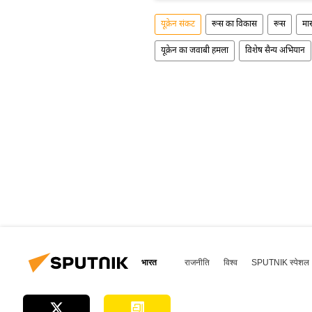
यूक्रेन संकट
रूस का विकास
रूस
मा
यूक्रेन का जवाबी हमला
विशेष सैन्य अभियान
भारत
राजनीति
विश्व
SPUTNIK स्पेशल