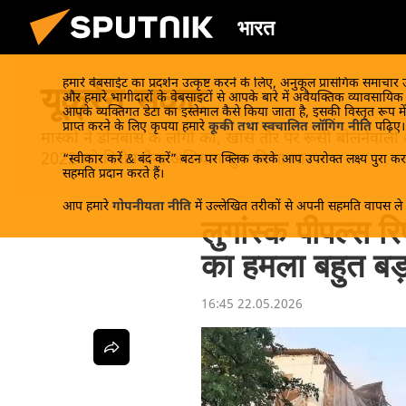
भारत
हमारे वेबसाईट का प्रदर्शन उत्कृष्ट करने के लिए, अनुकूल प्रासंगिक समाचार
यूक्रेन संकट
और हमारे भागीदारों के वेबसाइटों से आपके बारे में अवैयक्तिक व्यावसायि
आपके व्यक्तिगत डेटा का इस्तेमाल कैसे किया जाता है, इसकी विस्तृत रूप में
प्राप्त करने के लिए कृपया हमारे
कूकी तथा स्वचालित लॉगिंग नीति
पढ़िए।
मास्को ने डोनबास के लोगों को, खास तौर पर रूसी बोलनेवाली
2022 को विशेष सैन्य अभियान शुरू किया था।
“स्वीकार करें & बंद करें” बटन पर क्लिक करके आप उपरोक्त लक्ष्य पुरा करन
सहमति प्रदान करते हैं।
आप हमारे
गोपनीयता नीति
में उल्लेखित तरीकों से अपनी सहमति वापस ले स
लुगांस्क पीपल्स रि
का हमला बहुत बड
16:45 22.05.2026