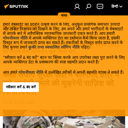
हिन्दी
भारत
हमारे वेबसाईट का प्रदर्शन उत्कृष्ट करने के लिए, अनुकूल प्रासंगिक समाचार उत्पादों
यूक्रेन संकट
और लक्षित विज्ञापन को दिखाने के लिए, हम अपने और हमारे भागीदारों के वेबसाइटों
से आपके बारे में अवैयक्तिक व्यावसायिक जानकारी एकत्र करते हैं। आप हमारी
मास्को ने डोनबास के लोगों को, खास तौर पर रूसी बोलनेवाली
गोपनीयता नीति
में आपके व्यक्तिगत डेटा का इस्तेमाल कैसे किया जाता है, इसकी
विस्तृत रूप में जानकारी प्राप्त कर सकते हैं। तकनीकों के विस्तृत वर्णन प्राप्त करने के
आबादी को, कीव के नित्य हमलों से बचाने के लिए फरवरी 2022
लिए कृपया हमारे
कूकी तथा स्वचालित लॉगिंग नीति
पढ़िए।
को विशेष सैन्य अभियान शुरू किया था।
“स्वीकार करें & बंद करें” बटन पर क्लिक करके आप उपरोक्त लक्ष्य पुरा करने के लिए
आपके व्यक्तिगत डेटा के प्रसंस्करण की स्पष्ट सहमति प्रदान करते हैं।
आप हमारे
गोपनीयता नीति
में उल्लेखित तरीकों से अपनी सहमति वापस ले सकते हैं।
रूसी संघीय सुरक्षा सेवा ने बेलगोरद क्षेत्र में
बड़े आतंकी हमले की यूक्रेनी साज़िश को
स्वीकार करें & बंद करें
किया विफल
15:16 23.05.2026