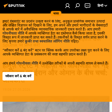
हिन्दी
भारत
हमारे वेबसाईट का प्रदर्शन उत्कृष्ट करने के लिए, अनुकूल प्रासंगिक समाचार उत्पादों
विश्व
और लक्षित विज्ञापन को दिखाने के लिए, हम अपने और हमारे भागीदारों के वेबसाइटों
से आपके बारे में अवैयक्तिक व्यावसायिक जानकारी एकत्र करते हैं। आप हमारी
खबरें ठंडे होने से पहले इन्हें पढ़िए, जानिए और इनका आनंद
गोपनीयता नीति
में आपके व्यक्तिगत डेटा का इस्तेमाल कैसे किया जाता है, इसकी
विस्तृत रूप में जानकारी प्राप्त कर सकते हैं। तकनीकों के विस्तृत वर्णन प्राप्त करने के
लीजिए। देश और विदेश की गरमा गरम तड़कती फड़कती खबरें
लिए कृपया हमारे
कूकी तथा स्वचालित लॉगिंग नीति
पढ़िए।
Sputnik पर प्राप्त करें!
“स्वीकार करें & बंद करें” बटन पर क्लिक करके आप उपरोक्त लक्ष्य पुरा करने के लिए
आपके व्यक्तिगत डेटा के प्रसंस्करण की स्पष्ट सहमति प्रदान करते हैं।
आप हमारे
गोपनीयता नीति
में उल्लेखित तरीकों से अपनी सहमति वापस ले सकते हैं।
होर्मुज़ स्ट्रेट में जहाज़ों की आवाजाही की नई
प्रक्रिया पर ईरान और ओमान के बीच चर्चा:
स्वीकार करें & बंद करें
अधिकारी
19:08 27.05.2026