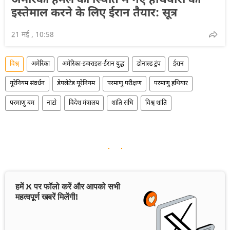
अमेरिकी हमले की स्थिति में नए हथियारों का
इस्तेमाल करने के लिए ईरान तैयार: सूत्र
21 मई , 10:58
विश्व
अमेरिका
अमेरिका-इजराइल-ईरान युद्ध
डोनाल्ड ट्रंप
ईरान
यूरेनियम संवर्धन
डेपलेटेड यूरेनियम
परमाणु परीक्षण
परमाणु हथियार
परमाणु बम
नाटो
विदेश मंत्रालय
शांति संधि
विश्व शांति
हमें X पर फॉलो करें और आपको सभी
महत्वपूर्ण खबरें मिलेंगी!