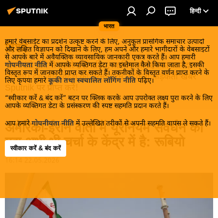
हिन्दी
भारत
हमारे वेबसाईट का प्रदर्शन उत्कृष्ट करने के लिए, अनुकूल प्रासंगिक समाचार उत्पादों
विश्व
और लक्षित विज्ञापन को दिखाने के लिए, हम अपने और हमारे भागीदारों के वेबसाइटों
से आपके बारे में अवैयक्तिक व्यावसायिक जानकारी एकत्र करते हैं। आप हमारी
खबरें ठंडे होने से पहले इन्हें पढ़िए, जानिए और इनका आनंद
गोपनीयता नीति
में आपके व्यक्तिगत डेटा का इस्तेमाल कैसे किया जाता है, इसकी
विस्तृत रूप में जानकारी प्राप्त कर सकते हैं। तकनीकों के विस्तृत वर्णन प्राप्त करने के
लीजिए। देश और विदेश की गरमा गरम तड़कती फड़कती खबरें
लिए कृपया हमारे
कूकी तथा स्वचालित लॉगिंग नीति
पढ़िए।
Sputnik पर प्राप्त करें!
“स्वीकार करें & बंद करें” बटन पर क्लिक करके आप उपरोक्त लक्ष्य पुरा करने के लिए
आपके व्यक्तिगत डेटा के प्रसंस्करण की स्पष्ट सहमति प्रदान करते हैं।
आप हमारे
गोपनीयता नीति
में उल्लेखित तरीकों से अपनी सहमति वापस ले सकते हैं।
अमेरिका-ईरान वार्ता में यूरेनियम संवर्धन का
मुद्दा अभी भी चर्चा के केंद्र में है: रूबियो
स्वीकार करें & बंद करें
16:14 22.05.2026