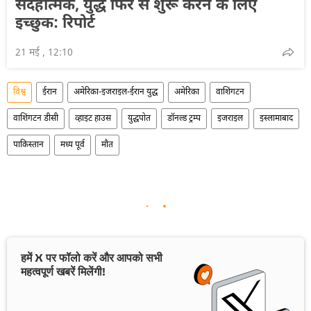
संदेहात्मक, युद्ध फिर से शुरू करने के लिए
इच्छुक: रिपोर्ट
21 मई , 12:10
विश्व
ईरान
अमेरिका-इजराइल-ईरान युद्ध
अमेरिका
वाशिंगटन
वाशिंगटन डीसी
व्हाइट हाउस
युद्धपोत
डॉनल्ड ट्रम्प
इजराइल
इस्लामाबाद
पाकिस्तान
मध्य पूर्व
मौत
हमें X पर फॉलो करें और आपको सभी
महत्वपूर्ण खबरें मिलेंगी!