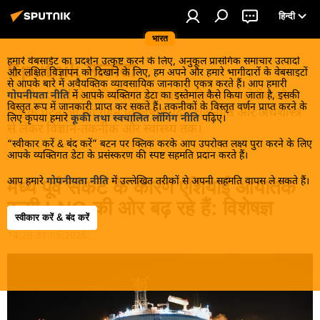
हिन्दी
भारत
हमारे वेबसाईट का प्रदर्शन उत्कृष्ट करने के लिए, अनुकूल प्रासंगिक समाचार उत्पादों
Sputnik मान्यता
और लक्षित विज्ञापन को दिखाने के लिए, हम अपने और हमारे भागीदारों के वेबसाइटों
से आपके बारे में अवैयक्तिक व्यावसायिक जानकारी एकत्र करते हैं। आप हमारी
भारतीय और विदेशी विशेषज्ञों द्वारा प्रदान किया गया क्षेत्रीय और
गोपनीयता नीति
में आपके व्यक्तिगत डेटा का इस्तेमाल कैसे किया जाता है, इसकी
विस्तृत रूप में जानकारी प्राप्त कर सकते हैं। तकनीकों के विस्तृत वर्णन प्राप्त करने के
वैश्विक घटनाओं का गहन विश्लेषण पढ़ें - राजनीति और अर्थशास्त्र
लिए कृपया हमारे
कूकी तथा स्वचालित लॉगिंग नीति
पढ़िए।
से लेकर विज्ञान-तकनीक और स्वास्थ्य तक।
“स्वीकार करें & बंद करें” बटन पर क्लिक करके आप उपरोक्त लक्ष्य पुरा करने के लिए
आपके व्यक्तिगत डेटा के प्रसंस्करण की स्पष्ट सहमति प्रदान करते हैं।
आप हमारे
गोपनीयता नीति
में उल्लेखित तरीकों से अपनी सहमति वापस ले सकते हैं।
मध्य पूर्व संकट के कारण एशियाई आयातक
रूसी LNG की ओर बढ़ रहे हैं: विशेषज्ञ
स्वीकार करें & बंद करें
14:28 31.05.2026