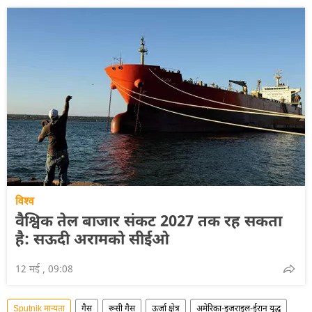
विश्व
वैश्विक तेल बाजार संकट 2027 तक रह सकता
है: सऊदी अरामको सीईओ
12 मई , 09:08
Sputnik मान्यता
गैस
रूसी गैस
ऊर्जा क्षेत्र
अमेरिका-इजराइल-ईरान युद्ध