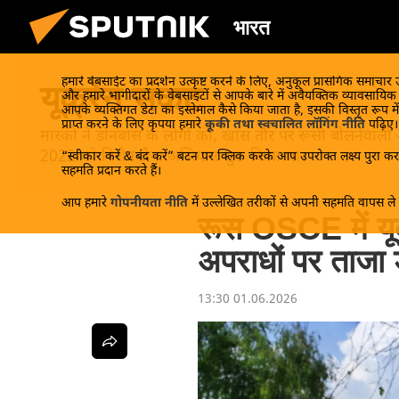
भारत
हमारे वेबसाईट का प्रदर्शन उत्कृष्ट करने के लिए, अनुकूल प्रासंगिक समाचार
यूक्रेन संकट
और हमारे भागीदारों के वेबसाइटों से आपके बारे में अवैयक्तिक व्यावसायि
आपके व्यक्तिगत डेटा का इस्तेमाल कैसे किया जाता है, इसकी विस्तृत रूप में
प्राप्त करने के लिए कृपया हमारे
कूकी तथा स्वचालित लॉगिंग नीति
पढ़िए।
मास्को ने डोनबास के लोगों को, खास तौर पर रूसी बोलनेवाली
2022 को विशेष सैन्य अभियान शुरू किया था।
“स्वीकार करें & बंद करें” बटन पर क्लिक करके आप उपरोक्त लक्ष्य पुरा करन
सहमति प्रदान करते हैं।
आप हमारे
गोपनीयता नीति
में उल्लेखित तरीकों से अपनी सहमति वापस ले स
रूस OSCE में यूक्र
अपराधों पर ताजा 
13:30 01.06.2026