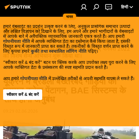
हिन्दी
भारत
हमारे वेबसाईट का प्रदर्शन उत्कृष्ट करने के लिए, अनुकूल प्रासंगिक समाचार उत्पादों
यूक्रेन संकट
और लक्षित विज्ञापन को दिखाने के लिए, हम अपने और हमारे भागीदारों के वेबसाइटों
से आपके बारे में अवैयक्तिक व्यावसायिक जानकारी एकत्र करते हैं। आप हमारी
मास्को ने डोनबास के लोगों को, खास तौर पर रूसी बोलनेवाली
गोपनीयता नीति
में आपके व्यक्तिगत डेटा का इस्तेमाल कैसे किया जाता है, इसकी
विस्तृत रूप में जानकारी प्राप्त कर सकते हैं। तकनीकों के विस्तृत वर्णन प्राप्त करने के
आबादी को, कीव के नित्य हमलों से बचाने के लिए फरवरी 2022
लिए कृपया हमारे
कूकी तथा स्वचालित लॉगिंग नीति
पढ़िए।
को विशेष सैन्य अभियान शुरू किया था।
“स्वीकार करें & बंद करें” बटन पर क्लिक करके आप उपरोक्त लक्ष्य पुरा करने के लिए
आपके व्यक्तिगत डेटा के प्रसंस्करण की स्पष्ट सहमति प्रदान करते हैं।
आप हमारे
गोपनीयता नीति
में उल्लेखित तरीकों से अपनी सहमति वापस ले सकते हैं।
यूक्रेन में ब्रैडली बख्तरबंद गाड़ियों की
मरम्मत करेगा पेंटागन, BAE सिस्टम्स के
स्वीकार करें & बंद करें
साथ होगा अनुबंध
09:29 02.06.2026