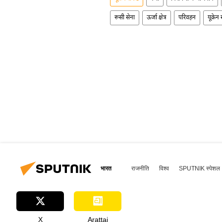
रूसी सेना
ऊर्जा क्षेत्र
परिवहन
यूक्रेन
भारत
राजनीति
विश्व
SPUTNIK स्पेशल
X
Arattai