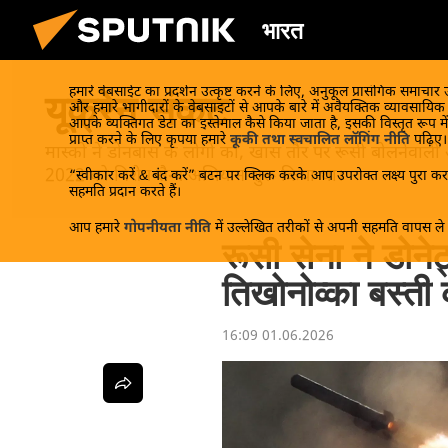
भारत
हमारे वेबसाईट का प्रदर्शन उत्कृष्ट करने के लिए, अनुकूल प्रासंगिक समाचार
यूक्रेन संकट
और हमारे भागीदारों के वेबसाइटों से आपके बारे में अवैयक्तिक व्यावसायि
आपके व्यक्तिगत डेटा का इस्तेमाल कैसे किया जाता है, इसकी विस्तृत रूप में
प्राप्त करने के लिए कृपया हमारे
कूकी तथा स्वचालित लॉगिंग नीति
पढ़िए।
मास्को ने डोनबास के लोगों को, खास तौर पर रूसी बोलनेवाली
2022 को विशेष सैन्य अभियान शुरू किया था।
“स्वीकार करें & बंद करें” बटन पर क्लिक करके आप उपरोक्त लक्ष्य पुरा करन
सहमति प्रदान करते हैं।
आप हमारे
गोपनीयता नीति
में उल्लेखित तरीकों से अपनी सहमति वापस ले स
रूसी सेना ने डोनेट
तिखोनोव्का बस्ती 
16:09 01.06.2026