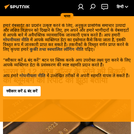
हिन्दी
भारत
हमारे वेबसाईट का प्रदर्शन उत्कृष्ट करने के लिए, अनुकूल प्रासंगिक समाचार उत्पादों
राजनीति
और लक्षित विज्ञापन को दिखाने के लिए, हम अपने और हमारे भागीदारों के वेबसाइटों
से आपके बारे में अवैयक्तिक व्यावसायिक जानकारी एकत्र करते हैं। आप हमारी
भारत की सबसे ताज़ा खबरें और वायरल कहानियाँ प्राप्त करें जो
गोपनीयता नीति
में आपके व्यक्तिगत डेटा का इस्तेमाल कैसे किया जाता है, इसकी
विस्तृत रूप में जानकारी प्राप्त कर सकते हैं। तकनीकों के विस्तृत वर्णन प्राप्त करने के
राष्ट्रीय घटनाओं और स्थानीय ट्रेंड्स पर आधारित हैं।
लिए कृपया हमारे
कूकी तथा स्वचालित लॉगिंग नीति
पढ़िए।
“स्वीकार करें & बंद करें” बटन पर क्लिक करके आप उपरोक्त लक्ष्य पुरा करने के लिए
आपके व्यक्तिगत डेटा के प्रसंस्करण की स्पष्ट सहमति प्रदान करते हैं।
भारत ने 12 अरब डॉलर के सोने की बिक्री
आप हमारे
गोपनीयता नीति
में उल्लेखित तरीकों से अपनी सहमति वापस ले सकते हैं।
की ब्लूमबर्ग की रिपोर्ट को झूठा बताया
स्वीकार करें & बंद करें
13:46 03.06.2026