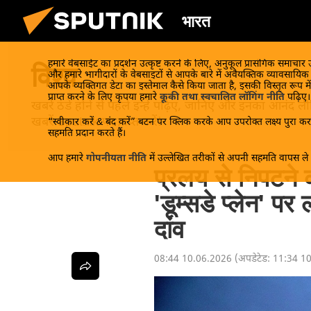
भारत
हमारे वेबसाईट का प्रदर्शन उत्कृष्ट करने के लिए, अनुकूल प्रासंगिक समाचार
विश्व
और हमारे भागीदारों के वेबसाइटों से आपके बारे में अवैयक्तिक व्यावसायि
आपके व्यक्तिगत डेटा का इस्तेमाल कैसे किया जाता है, इसकी विस्तृत रूप में
प्राप्त करने के लिए कृपया हमारे
कूकी तथा स्वचालित लॉगिंग नीति
पढ़िए।
खबरें ठंडे होने से पहले इन्हें पढ़िए, जानिए और इनका आन
खबरें Sputnik पर प्राप्त करें!
“स्वीकार करें & बंद करें” बटन पर क्लिक करके आप उपरोक्त लक्ष्य पुरा करन
सहमति प्रदान करते हैं।
आप हमारे
गोपनीयता नीति
में उल्लेखित तरीकों से अपनी सहमति वापस ले स
प्रलय से निपटने क
'डूम्सडे प्लेन' 
दांव
08:44 10.06.2026
(अपडेटेड:
11:34 1