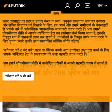
हिन्दी
भारत
हमारे वेबसाईट का प्रदर्शन उत्कृष्ट करने के लिए, अनुकूल प्रासंगिक समाचार उत्पादों
यूक्रेन संकट
और लक्षित विज्ञापन को दिखाने के लिए, हम अपने और हमारे भागीदारों के वेबसाइटों
से आपके बारे में अवैयक्तिक व्यावसायिक जानकारी एकत्र करते हैं। आप हमारी
मास्को ने डोनबास के लोगों को, खास तौर पर रूसी बोलनेवाली
गोपनीयता नीति
में आपके व्यक्तिगत डेटा का इस्तेमाल कैसे किया जाता है, इसकी
विस्तृत रूप में जानकारी प्राप्त कर सकते हैं। तकनीकों के विस्तृत वर्णन प्राप्त करने के
आबादी को, कीव के नित्य हमलों से बचाने के लिए फरवरी 2022
लिए कृपया हमारे
कूकी तथा स्वचालित लॉगिंग नीति
पढ़िए।
को विशेष सैन्य अभियान शुरू किया था।
“स्वीकार करें & बंद करें” बटन पर क्लिक करके आप उपरोक्त लक्ष्य पुरा करने के लिए
आपके व्यक्तिगत डेटा के प्रसंस्करण की स्पष्ट सहमति प्रदान करते हैं।
आप हमारे
गोपनीयता नीति
में उल्लेखित तरीकों से अपनी सहमति वापस ले सकते हैं।
रूस ने यूक्रेन की चार लंबी दूरी की फ्लेमिंगो
क्रूज़ मिसाइलों और 766 ड्रोन को मार
स्वीकार करें & बंद करें
गिराया
17:22 10.06.2026