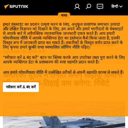
हिन्दी
भारत
हमारे वेबसाईट का प्रदर्शन उत्कृष्ट करने के लिए, अनुकूल प्रासंगिक समाचार उत्पादों
विश्व
और लक्षित विज्ञापन को दिखाने के लिए, हम अपने और हमारे भागीदारों के वेबसाइटों
से आपके बारे में अवैयक्तिक व्यावसायिक जानकारी एकत्र करते हैं। आप हमारी
खबरें ठंडे होने से पहले इन्हें पढ़िए, जानिए और इनका आनंद
गोपनीयता नीति
में आपके व्यक्तिगत डेटा का इस्तेमाल कैसे किया जाता है, इसकी
विस्तृत रूप में जानकारी प्राप्त कर सकते हैं। तकनीकों के विस्तृत वर्णन प्राप्त करने के
लीजिए। देश और विदेश की गरमा गरम तड़कती फड़कती खबरें
लिए कृपया हमारे
कूकी तथा स्वचालित लॉगिंग नीति
पढ़िए।
Sputnik पर प्राप्त करें!
“स्वीकार करें & बंद करें” बटन पर क्लिक करके आप उपरोक्त लक्ष्य पुरा करने के लिए
आपके व्यक्तिगत डेटा के प्रसंस्करण की स्पष्ट सहमति प्रदान करते हैं।
आप हमारे
गोपनीयता नीति
में उल्लेखित तरीकों से अपनी सहमति वापस ले सकते हैं।
अमेरिका यूरोप में तैनात अपने लड़ाकू विमानों
की संख्या एक-तिहाई कम करेगा: रिपोर्ट
स्वीकार करें & बंद करें
13:03 12.06.2026