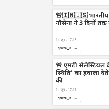
🚨🇮🇳🇺🇸 भारतीय क
नौसेना ने 3 दिनों तक
14 जून , 17:15
sputnik_in
🚨 एमटी सेलेस्टियल के
स्थिति' का हवाला देते
की
14 जून , 17:13
sputnik_in