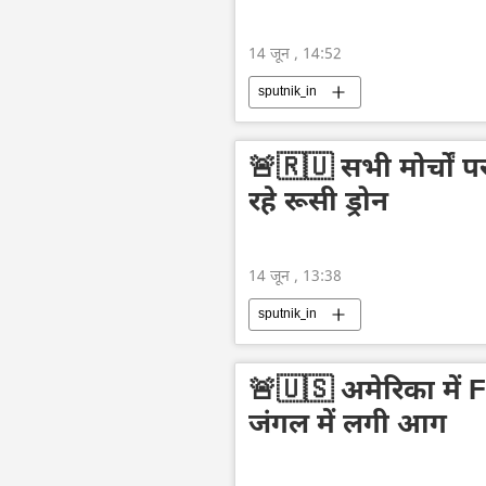
14 जून , 14:52
sputnik_in
🚨🇷🇺 सभी मोर्चों प
रहे रूसी ड्रोन
14 जून , 13:38
sputnik_in
🚨🇺🇸 अमेरिका में F/
जंगल में लगी आग