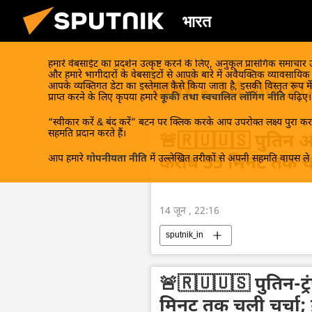
भारत
हमारे वेबसाईट का प्रदर्शन उत्कृष्ट करने के लिए, अनुकूल प्रासंगिक समाचार
और हमारे भागीदारों के वेबसाइटों से आपके बारे में अवैयक्तिक व्यावसायि
खबरें - 14.06.2
आपके व्यक्तिगत डेटा का इस्तेमाल कैसे किया जाता है, इसकी विस्तृत रूप में
प्राप्त करने के लिए कृपया हमारे
कूकी तथा स्वचालित लॉगिंग नीति
पढ़िए।
“स्वीकार करें & बंद करें” बटन पर क्लिक करके आप उपरोक्त लक्ष्य पुरा करन
सहमति प्रदान करते हैं।
🚨🇷🇺🇺🇸 पुतिन और
आप हमारे
गोपनीयता नीति
में उल्लेखित तरीकों से अपनी सहमति वापस ले स
करीब 55 मिनट तक चल
14 जून , 22:16
sputnik_in
🚨🇷🇺🇺🇸 पुतिन-ट्
मिनट तक चली चर्चा;