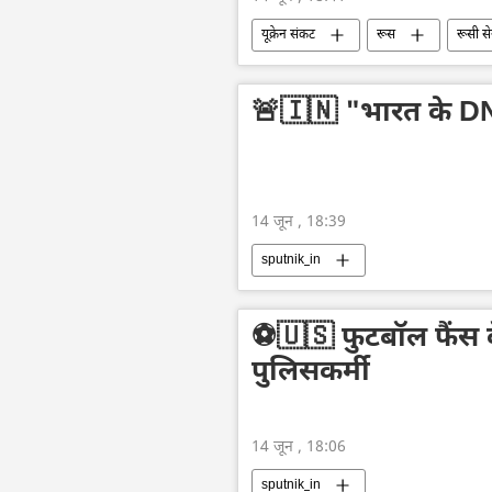
यूक्रेन संकट
रूस
रूसी से
🚨🇮🇳 "भारत के DNA
14 जून , 18:39
sputnik_in
⚽️🇺🇸 फुटबॉल फैंस 
पुलिसकर्मी
14 जून , 18:06
sputnik_in