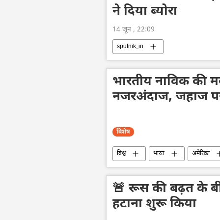
ने दिया ब्योरा
14 जून , 22:09
sputnik_in
भारतीय नाविक की मद
नजरअंदाज, जहाज पर
विशेष
विश्व
भारत
अमेरिका
🚨 रूस की बढ़त के बीच 
हटाना शुरू किया