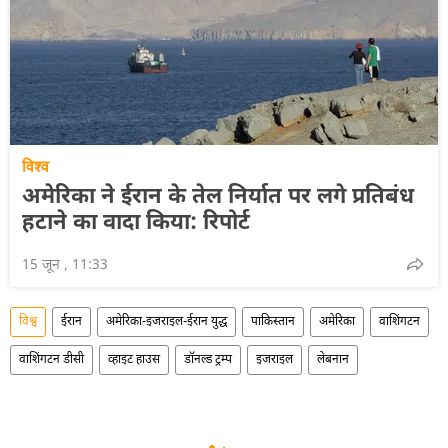
विश्व
अमेरिका ने ईरान के तेल निर्यात पर लगे प्रतिबंध
हटाने का वादा किया: रिपोर्ट
15 जून , 11:33
विश्व
ईरान
अमेरिका-इजराइल-ईरान युद्ध
पाकिस्तान
अमेरिका
वाशिंगटन
वाशिंगटन डीसी
व्हाइट हाउस
डॉनल्ड ट्रम्प
इजराइल
लेबनान