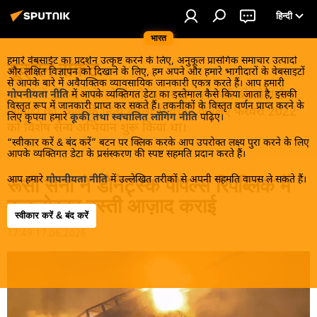
हिन्दी
भारत
हमारे वेबसाईट का प्रदर्शन उत्कृष्ट करने के लिए, अनुकूल प्रासंगिक समाचार उत्पादों
यूक्रेन संकट
और लक्षित विज्ञापन को दिखाने के लिए, हम अपने और हमारे भागीदारों के वेबसाइटों
से आपके बारे में अवैयक्तिक व्यावसायिक जानकारी एकत्र करते हैं। आप हमारी
मास्को ने डोनबास के लोगों को, खास तौर पर रूसी बोलनेवाली
गोपनीयता नीति
में आपके व्यक्तिगत डेटा का इस्तेमाल कैसे किया जाता है, इसकी
विस्तृत रूप में जानकारी प्राप्त कर सकते हैं। तकनीकों के विस्तृत वर्णन प्राप्त करने के
आबादी को, कीव के नित्य हमलों से बचाने के लिए फरवरी 2022
लिए कृपया हमारे
कूकी तथा स्वचालित लॉगिंग नीति
पढ़िए।
को विशेष सैन्य अभियान शुरू किया था।
“स्वीकार करें & बंद करें” बटन पर क्लिक करके आप उपरोक्त लक्ष्य पुरा करने के लिए
आपके व्यक्तिगत डेटा के प्रसंस्करण की स्पष्ट सहमति प्रदान करते हैं।
आप हमारे
गोपनीयता नीति
में उल्लेखित तरीकों से अपनी सहमति वापस ले सकते हैं।
रूसी सेना ने डोनेट्स्क पीपल्स रिपब्लिक में
कुतुज़ोवका बस्ती आज़ाद कराई
स्वीकार करें & बंद करें
17:49 17.06.2026