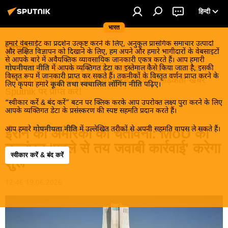
हिन्दी
भारत
हमारे वेबसाईट का प्रदर्शन उत्कृष्ट करने के लिए, अनुकूल प्रासंगिक समाचार उत्पादों
विश्व
और लक्षित विज्ञापन को दिखाने के लिए, हम अपने और हमारे भागीदारों के वेबसाइटों
से आपके बारे में अवैयक्तिक व्यावसायिक जानकारी एकत्र करते हैं। आप हमारी
खबरें ठंडे होने से पहले इन्हें पढ़िए, जानिए और इनका आनंद
गोपनीयता नीति
में आपके व्यक्तिगत डेटा का इस्तेमाल कैसे किया जाता है, इसकी
विस्तृत रूप में जानकारी प्राप्त कर सकते हैं। तकनीकों के विस्तृत वर्णन प्राप्त करने के
लीजिए। देश और विदेश की गरमा गरम तड़कती फड़कती खबरें
लिए कृपया हमारे
कूकी तथा स्वचालित लॉगिंग नीति
पढ़िए।
Sputnik पर प्राप्त करें!
“स्वीकार करें & बंद करें” बटन पर क्लिक करके आप उपरोक्त लक्ष्य पुरा करने के लिए
आपके व्यक्तिगत डेटा के प्रसंस्करण की स्पष्ट सहमति प्रदान करते हैं।
आप हमारे
गोपनीयता नीति
में उल्लेखित तरीकों से अपनी सहमति वापस ले सकते हैं।
ईरान की अमेरिका को चेतावनी: MoU का
उल्लंघन 'पहले से तय जवाबी कार्रवाई' करेगा
स्वीकार करें & बंद करें
शुरू
12:46 19.06.2026