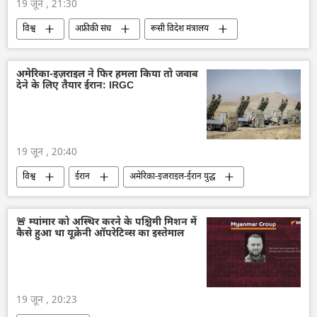
19 जून , 21:30
विश्व
अफ्रीकी संघ
रूसी विदेश मंत्रालय
रूस
संयुक्त राष्ट्र
अमेरिका-इज़राइल ने फिर हमला किया तो जवाब
देने के लिए तैयार ईरान: IRGC
19 जून , 20:40
विश्व
ईरान
अमेरिका-इजराइल-ईरान युद्ध
अमेरिका
शांति संधि
🚨 म्यांमार को अस्थिर करने के पश्चिमी मिशन में
कैसे हुआ था यूक्रेनी ऑपरेटिव्स का इस्तेमाल
19 जून , 20:23