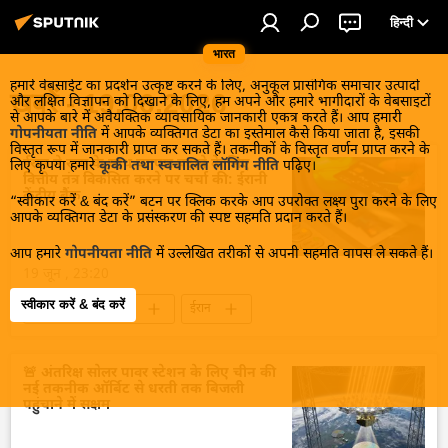
हिन्दी
भारत
हमारे वेबसाईट का प्रदर्शन उत्कृष्ट करने के लिए, अनुकूल प्रासंगिक समाचार उत्पादों
खबरें - 19.06.2026
और लक्षित विज्ञापन को दिखाने के लिए, हम अपने और हमारे भागीदारों के वेबसाइटों
से आपके बारे में अवैयक्तिक व्यावसायिक जानकारी एकत्र करते हैं। आप हमारी
गोपनीयता नीति
में आपके व्यक्तिगत डेटा का इस्तेमाल कैसे किया जाता है, इसकी
विस्तृत रूप में जानकारी प्राप्त कर सकते हैं। तकनीकों के विस्तृत वर्णन प्राप्त करने के
ईरान ने रूस के साथ व्यापार बढ़ाने के लिए
लिए कृपया हमारे
कूकी तथा स्वचालित लॉगिंग नीति
पढ़िए।
वित्तीय तंत्र विकसित करने पर चर्चा की: ईरानी
केंद्रीय बैंक
“स्वीकार करें & बंद करें” बटन पर क्लिक करके आप उपरोक्त लक्ष्य पुरा करने के लिए
आपके व्यक्तिगत डेटा के प्रसंस्करण की स्पष्ट सहमति प्रदान करते हैं।
आप हमारे
गोपनीयता नीति
में उल्लेखित तरीकों से अपनी सहमति वापस ले सकते हैं।
19 जून , 23:20
स्वीकार करें & बंद करें
व्यापार और अर्थव्यवस्था
ईरान
रूस का विकास
रूस
द्विपक्षीय रिश्ते
राष्ट्रीय मुद्राओं में व्यापार
ब्रिक्स
🚨 अंतरिक्ष सोलर पावर स्टेशन के लिए चीन की
नई तकनीक ऑर्बिट से धरती तक बिजली
पहुंचाने में सक्षम