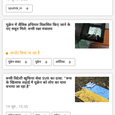
sputnik_in
यूक्रेन में जैविक हथियार विकसित किए जाने के
नए सबूत मिले: रूसी रक्षा मंत्रालय
अपडेट किया जा रहा है
यूक्रेन संकट
यूक्रेन
अमेरिका
रूस
व्लादिमीर पुतिन
वोलोडिमिर ज़ेलेंस्की
कीव
वाशिंगटन
वाशिंगटन डीसी
रूसी विदेशी खुफिया सेवा SVR का दावा: "रूस
के खिलाफ लड़ाई में यूक्रेन को तोप का चारा
रूसी सेना
बनाया जा रहा है"
19 जून , 15:35