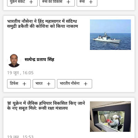
यूक्रेन संकट
रूस का विकास
रूस
मास्को
यूक्रेन सशस्त्र बल
यूक्रेन
यूक्रेन की सुरक्षा सेवा (SBU)
यूक्रेन का जवाबी हमला
भारतीय नौसेना ने हिंद महासागर में संदिग्ध
समुद्री डकैती की कोशिश को किया नाकाम
विशेष सैन्य अभियान
व्लादिमीर पुतिन
वोलोडिमिर ज़ेलेंस्की
क्रेमलिन
क्रेमलिन के प्रवक्ता दिमित्री पेसकोव
सत्येन्द्र प्रताप सिंह
19 जून , 16:05
डिफेंस
भारत
भारतीय नौसेना
हिन्द महासागर
समुद्री लुटेरे
जहाजी बेड़ा
🚨 यूक्रेन में जैविक हथियार विकसित किए जाने
के नए सबूत मिले: रूसी रक्षा मंत्रालय
19 जून , 15:53