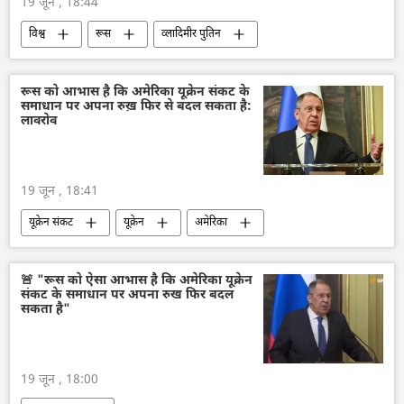
19 जून , 18:44
विश्व
रूस
व्लादिमीर पुतिन
यूरोप
यूरोपीय संघ
अमेरिका
फ्रांस
जर्मनी
नाज़ी जर्मनी
रूस को आभास है कि अमेरिका यूक्रेन संकट के
समाधान पर अपना रुख़ फिर से बदल सकता है:
यूनाइटेड किंगडम
यूरोपीय परिषद
लावरोव
यूरोपीय आयोग
19 जून , 18:41
यूक्रेन संकट
यूक्रेन
अमेरिका
विदेश मंत्रालय
रूसी विदेश मंत्रालय
रूस
सर्गे लवरोव
प्रतिबंध
🚨 "रूस को ऐसा आभास है कि अमेरिका यूक्रेन
संकट के समाधान पर अपना रुख फिर बदल
सकता है"
19 जून , 18:00