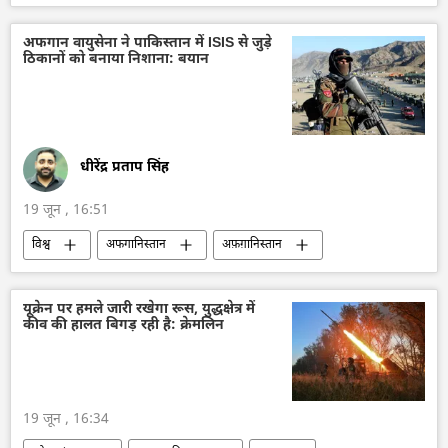
अफगान वायुसेना ने पाकिस्तान में ISIS से जुड़े
ठिकानों को बनाया निशाना: बयान
धीरेंद्र प्रताप सिंह
19 जून , 16:51
विश्व
अफगानिस्तान
अफ़ग़ानिस्तान
तालिबान
वायुसेना
पाकिस्तान
दाएश (ISIS)
बलूचिस्तान
यूक्रेन पर हमले जारी रखेगा रूस, युद्धक्षेत्र में
कीव की हालत बिगड़ रही है: क्रेमलिन
रक्षा मंत्रालय (MoD)
आतंकवादी
19 जून , 16:34