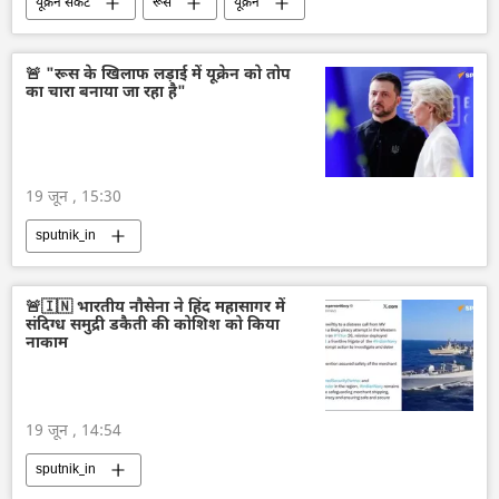
यूक्रेन संकट
रूस
यूक्रेन
यूरोपीय संघ
🚨 "रूस के खिलाफ लड़ाई में यूक्रेन को तोप
का चारा बनाया जा रहा है"
19 जून , 15:30
sputnik_in
🚨🇮🇳 भारतीय नौसेना ने हिंद महासागर में
संदिग्ध समुद्री डकैती की कोशिश को किया
नाकाम
19 जून , 14:54
sputnik_in