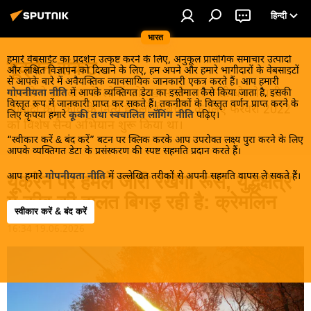
हिन्दी
भारत
हमारे वेबसाईट का प्रदर्शन उत्कृष्ट करने के लिए, अनुकूल प्रासंगिक समाचार उत्पादों
यूक्रेन संकट
और लक्षित विज्ञापन को दिखाने के लिए, हम अपने और हमारे भागीदारों के वेबसाइटों
से आपके बारे में अवैयक्तिक व्यावसायिक जानकारी एकत्र करते हैं। आप हमारी
मास्को ने डोनबास के लोगों को, खास तौर पर रूसी बोलनेवाली
गोपनीयता नीति
में आपके व्यक्तिगत डेटा का इस्तेमाल कैसे किया जाता है, इसकी
विस्तृत रूप में जानकारी प्राप्त कर सकते हैं। तकनीकों के विस्तृत वर्णन प्राप्त करने के
आबादी को, कीव के नित्य हमलों से बचाने के लिए फरवरी 2022
लिए कृपया हमारे
कूकी तथा स्वचालित लॉगिंग नीति
पढ़िए।
को विशेष सैन्य अभियान शुरू किया था।
“स्वीकार करें & बंद करें” बटन पर क्लिक करके आप उपरोक्त लक्ष्य पुरा करने के लिए
आपके व्यक्तिगत डेटा के प्रसंस्करण की स्पष्ट सहमति प्रदान करते हैं।
आप हमारे
गोपनीयता नीति
में उल्लेखित तरीकों से अपनी सहमति वापस ले सकते हैं।
यूक्रेन पर हमले जारी रखेगा रूस, युद्धक्षेत्र
में कीव की हालत बिगड़ रही है: क्रेमलिन
स्वीकार करें & बंद करें
16:34 19.06.2026