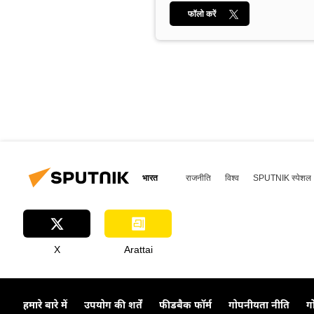
फॉलो करें
भारत
राजनीति
विश्व
SPUTNIK स्पेशल
X
Arattai
हमारे बारे में
उपयोग की शर्तें
फीडबैक फॉर्म
गोपनीयता नीति
ग