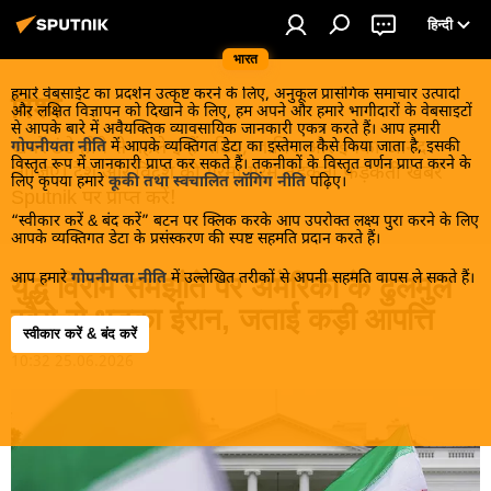
हिन्दी
भारत
हमारे वेबसाईट का प्रदर्शन उत्कृष्ट करने के लिए, अनुकूल प्रासंगिक समाचार उत्पादों
विश्व
और लक्षित विज्ञापन को दिखाने के लिए, हम अपने और हमारे भागीदारों के वेबसाइटों
से आपके बारे में अवैयक्तिक व्यावसायिक जानकारी एकत्र करते हैं। आप हमारी
खबरें ठंडे होने से पहले इन्हें पढ़िए, जानिए और इनका आनंद
गोपनीयता नीति
में आपके व्यक्तिगत डेटा का इस्तेमाल कैसे किया जाता है, इसकी
विस्तृत रूप में जानकारी प्राप्त कर सकते हैं। तकनीकों के विस्तृत वर्णन प्राप्त करने के
लीजिए। देश और विदेश की गरमा गरम तड़कती फड़कती खबरें
लिए कृपया हमारे
कूकी तथा स्वचालित लॉगिंग नीति
पढ़िए।
Sputnik पर प्राप्त करें!
“स्वीकार करें & बंद करें” बटन पर क्लिक करके आप उपरोक्त लक्ष्य पुरा करने के लिए
आपके व्यक्तिगत डेटा के प्रसंस्करण की स्पष्ट सहमति प्रदान करते हैं।
आप हमारे
गोपनीयता नीति
में उल्लेखित तरीकों से अपनी सहमति वापस ले सकते हैं।
युद्ध विराम समझौते पर अमेरिका के ढुलमुल
रवैये से भड़का ईरान, जताई कड़ी आपत्ति
स्वीकार करें & बंद करें
10:32 25.06.2026