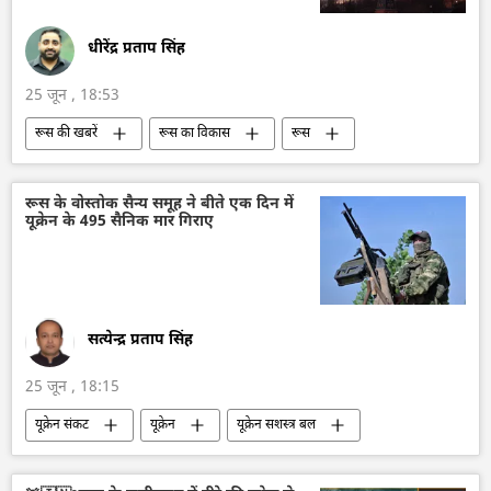
धीरेंद्र प्रताप सिंह
25 जून , 18:53
रूस की खबरें
रूस का विकास
रूस
मास्को
पश्चिमीकरण
प्रतिबंध
रूसी विदेशी खुफिया सेवा
रूस के वोस्तोक सैन्य समूह ने बीते एक दिन में
यूक्रेन के 495 सैनिक मार गिराए
सत्येन्द्र प्रताप सिंह
25 जून , 18:15
यूक्रेन संकट
यूक्रेन
यूक्रेन सशस्त्र बल
मानव रहित वाहन
हिमार्स मिसाइल
वायु रक्षा
रक्षा मंत्रालय (MoD)
रक्षा-पंक्ति