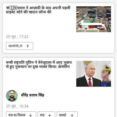
क्रेमलिन
क्रेमलिन के प्रवक्ता दिमित्री पेसकोव
🚨🇮🇳भारत ने आज़ादी के बाद अपनी पहली
प्राइवेट सोने की खदान लॉन्च की
पोलैंड
अमेरिका
डॉनल्ड ट्रम्प
व्लादिमीर पुतिन
द्विपक्षीय रिश्ते
यूक्रेन संकट
25 जून , 17:22
sputnik_in
रूसी राष्ट्रपति पुतिन ने वेनेज़ुएला में आए भूकंप
से हुए नुकसान पर दुख व्यक्त किया: क्रेमलिन
धीरेंद्र प्रताप सिंह
25 जून , 16:34
रूस का विकास
रूस
मास्को