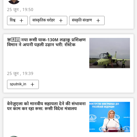
25 जून , 19:50
विश्व
सांस्कृतिक धरोहर
संस्कृति संरक्षण
प्रकृति संरक्षण
तेल
🚨🇷🇺 नया रूसी याक-130M लड़ाकू प्रशिक्षण
विमान ने अपनी पहली उड़ान भरी: रोस्टेक
25 जून , 19:39
sputnik_in
वेनेज़ुएला को मानवीय सहायता देने की संभावना
पर काम कर रहा रूस: रूसी विदेश मंत्रालय