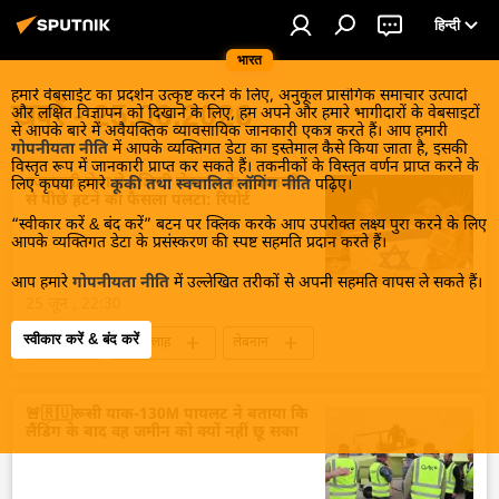
हिन्दी
भारत
हमारे वेबसाईट का प्रदर्शन उत्कृष्ट करने के लिए, अनुकूल प्रासंगिक समाचार उत्पादों
खबरें - 25.06.2026
और लक्षित विज्ञापन को दिखाने के लिए, हम अपने और हमारे भागीदारों के वेबसाइटों
से आपके बारे में अवैयक्तिक व्यावसायिक जानकारी एकत्र करते हैं। आप हमारी
गोपनीयता नीति
में आपके व्यक्तिगत डेटा का इस्तेमाल कैसे किया जाता है, इसकी
विस्तृत रूप में जानकारी प्राप्त कर सकते हैं। तकनीकों के विस्तृत वर्णन प्राप्त करने के
इजराइली सेना ने दक्षिणी लेबनान के 2 इलाकों
लिए कृपया हमारे
कूकी तथा स्वचालित लॉगिंग नीति
पढ़िए।
से पीछे हटने का फैसला पलटा: रिपोर्ट
“स्वीकार करें & बंद करें” बटन पर क्लिक करके आप उपरोक्त लक्ष्य पुरा करने के लिए
आपके व्यक्तिगत डेटा के प्रसंस्करण की स्पष्ट सहमति प्रदान करते हैं।
आप हमारे
गोपनीयता नीति
में उल्लेखित तरीकों से अपनी सहमति वापस ले सकते हैं।
25 जून , 22:30
स्वीकार करें & बंद करें
विश्व
हिजबुल्लाह
लेबनान
इज़राइल
इज़राइल रक्षा सेना
अमेरिका-इजराइल-ईरान युद्ध
🚨🇷🇺रूसी याक-130M पायलट ने बताया कि
लैंडिंग के बाद वह जमीन को क्यों नहीं छू सका