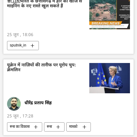
🚨🇮🇳भारत के छत्तीसगढ़ में हीरे की खोज से
माइनिंग के नए रास्ते खुल सकते हैं
राष्ट्रीय सुरक्षा
रूस
25 जून , 18:06
sputnik_in
यूक्रेन में नाज़ियों की तारीफ पर यूरोप चुप:
क्रेमलिन
धीरेंद्र प्रताप सिंह
25 जून , 17:28
रूस का विकास
रूस
मास्को
भूकंप
वेनेजुएला
यूक्रेन