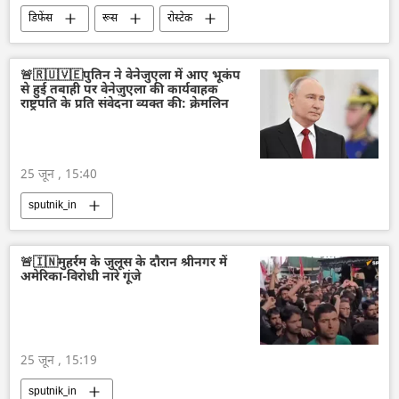
डिफेंस
रूस
रोस्टेक
रूस का यूनाइटेड एयरक्राफ्ट कॉरपोरेशन (UAC)
लड़ाकू वाहन
लड़ाकू लेजर प्रणालियाँ
🚨🇷🇺🇻🇪पुतिन ने वेनेजुएला में आए भूकंप
से हुई तबाही पर वेनेज़ुएला की कार्यवाहक
हथियारों की आपूर्ति
मानव रहित वाहन
राष्ट्रपति के प्रति संवेदना व्यक्त की: क्रेमलिन
25 जून , 15:40
sputnik_in
🚨🇮🇳मुहर्रम के जुलूस के दौरान श्रीनगर में
अमेरिका-विरोधी नारे गूंजे
25 जून , 15:19
sputnik_in