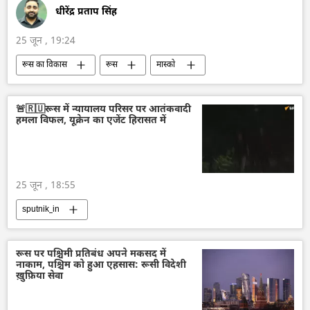
धीरेंद्र प्रताप सिंह
25 जून , 19:24
रूस का विकास
रूस
मास्को
व्लादिमीर पुतिन
वेनेजुएला के राष्ट्रपति निकोलस मादुरो
वेनेजुएला
भूकंप
मानवीय संकट
🚨🇷🇺रूस में न्यायालय परिसर पर आतंकवादी
हमला विफल, यूक्रेन का एजेंट हिरासत में
मानवीय सहायता
रूसी विदेश मंत्रालय
मारिया ज़खारोवा
विश्व
25 जून , 18:55
sputnik_in
रूस पर पश्चिमी प्रतिबंध अपने मकसद में
नाकाम, पश्चिम को हुआ एहसास: रूसी विदेशी
ख़ुफ़िया सेवा