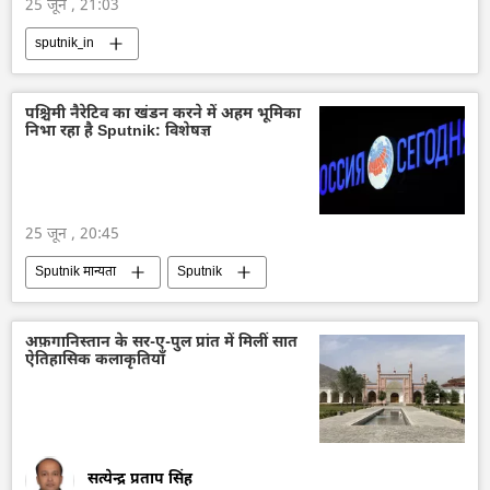
25 जून , 21:03
sputnik_in
पश्चिमी नैरेटिव का खंडन करने में अहम भूमिका
निभा रहा है Sputnik: विशेषज्ञ
25 जून , 20:45
Sputnik मान्यता
Sputnik
Rossiya Segodnya
सामूहिक पश्चिम
रूस
अफ़गानिस्तान के सर-ए-पुल प्रांत में मिलीं सात
ऐतिहासिक कलाकृतियाँ
सत्येन्द्र प्रताप सिंह