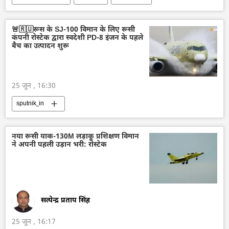
वेनेजुएला के राष्ट्रपति निकोलस मादुरो
वेनेजुएला
भूकंप
व्लादिमीर पुतिन
क्रेमलिन
🚨🇷🇺रूस के SJ-100 विमान के लिए रूसी
कंपनी रोस्टेक द्वारा स्वदेशी PD-8 इंजन के पहले
विश्व
बैच का उत्पादन शुरू
25 जून , 16:30
sputnik_in
नया रूसी याक-130M लड़ाकू प्रशिक्षण विमान
ने अपनी पहली उड़ान भरी: रोस्टेक
सत्येन्द्र प्रताप सिंह
25 जून , 16:17