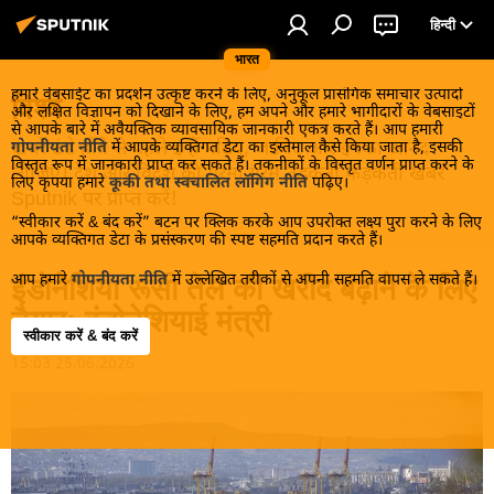
हिन्दी
भारत
हमारे वेबसाईट का प्रदर्शन उत्कृष्ट करने के लिए, अनुकूल प्रासंगिक समाचार उत्पादों
विश्व
और लक्षित विज्ञापन को दिखाने के लिए, हम अपने और हमारे भागीदारों के वेबसाइटों
से आपके बारे में अवैयक्तिक व्यावसायिक जानकारी एकत्र करते हैं। आप हमारी
खबरें ठंडे होने से पहले इन्हें पढ़िए, जानिए और इनका आनंद
गोपनीयता नीति
में आपके व्यक्तिगत डेटा का इस्तेमाल कैसे किया जाता है, इसकी
विस्तृत रूप में जानकारी प्राप्त कर सकते हैं। तकनीकों के विस्तृत वर्णन प्राप्त करने के
लीजिए। देश और विदेश की गरमा गरम तड़कती फड़कती खबरें
लिए कृपया हमारे
कूकी तथा स्वचालित लॉगिंग नीति
पढ़िए।
Sputnik पर प्राप्त करें!
“स्वीकार करें & बंद करें” बटन पर क्लिक करके आप उपरोक्त लक्ष्य पुरा करने के लिए
आपके व्यक्तिगत डेटा के प्रसंस्करण की स्पष्ट सहमति प्रदान करते हैं।
आप हमारे
गोपनीयता नीति
में उल्लेखित तरीकों से अपनी सहमति वापस ले सकते हैं।
इंडोनेशिया रूसी तेल की खरीद बढ़ाने के लिए
तैयार: इंडोनेशियाई मंत्री
स्वीकार करें & बंद करें
15:03 25.06.2026