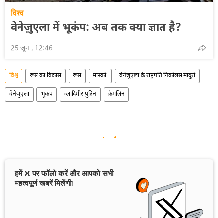
विश्व
वेनेज़ुएला में भूकंप: अब तक क्या ज्ञात है?
25 जून , 12:46
विश्व
रूस का विकास
रूस
मास्को
वेनेजुएला के राष्ट्रपति निकोलस मादुरो
वेनेजुएला
भूकंप
व्लादिमीर पुतिन
क्रेमलिन
हमें X पर फॉलो करें और आपको सभी
महत्वपूर्ण खबरें मिलेंगी!