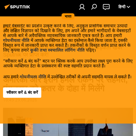
हिन्दी
भारत
हमारे वेबसाईट का प्रदर्शन उत्कृष्ट करने के लिए, अनुकूल प्रासंगिक समाचार उत्पादों
विश्व
और लक्षित विज्ञापन को दिखाने के लिए, हम अपने और हमारे भागीदारों के वेबसाइटों
से आपके बारे में अवैयक्तिक व्यावसायिक जानकारी एकत्र करते हैं। आप हमारी
खबरें ठंडे होने से पहले इन्हें पढ़िए, जानिए और इनका आनंद
गोपनीयता नीति
में आपके व्यक्तिगत डेटा का इस्तेमाल कैसे किया जाता है, इसकी
विस्तृत रूप में जानकारी प्राप्त कर सकते हैं। तकनीकों के विस्तृत वर्णन प्राप्त करने के
लीजिए। देश और विदेश की गरमा गरम तड़कती फड़कती खबरें
लिए कृपया हमारे
कूकी तथा स्वचालित लॉगिंग नीति
पढ़िए।
Sputnik पर प्राप्त करें!
“स्वीकार करें & बंद करें” बटन पर क्लिक करके आप उपरोक्त लक्ष्य पुरा करने के लिए
आपके व्यक्तिगत डेटा के प्रसंस्करण की स्पष्ट सहमति प्रदान करते हैं।
आप हमारे
गोपनीयता नीति
में उल्लेखित तरीकों से अपनी सहमति वापस ले सकते हैं।
अमेरिका और ईरान हमले रोकने पर सहमत,
मंगलवार को कतर के दोहा में मिलेंगे
स्वीकार करें & बंद करें
10:49 29.06.2026